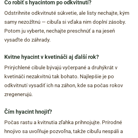
Čo robiť s hyacintom po odkvitnutí?
Odstrihnite odkvitnuté súkvetie, ale listy nechajte, kým
samy nezožltnú — cibuľa si vďaka nim doplní zásoby.
Potom ju vyberte, nechajte preschnúť a na jeseň
vysaďte do záhrady.
Kvitne hyacint v kvetináči aj ďalší rok?
Prirýchlené cibule bývajú vyčerpané a druhýkrát v
kvetináči nezakvitnú tak bohato. Najlepšie je po
odkvitnutí vysadiť ich na záhon, kde sa počas rokov
zregenerujú.
Čím hyacint hnojiť?
Počas rastu a kvitnutia zľahka prihnojujte. Prírodné
hnojivo sa uvoľňuje pozvoľna, takže cibuľu nespáli a