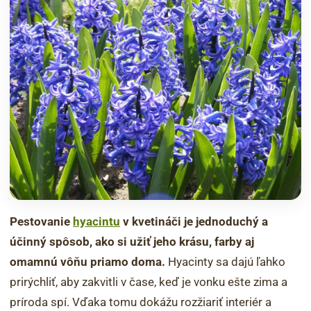
Pestovanie
hyacintu
v kvetináči je jednoduchý a
účinný spôsob, ako si užiť jeho krásu, farby aj
omamnú vôňu priamo doma.
Hyacinty sa dajú ľahko
prirýchliť, aby zakvitli v čase, keď je vonku ešte zima a
príroda spí. Vďaka tomu dokážu rozžiariť interiér a