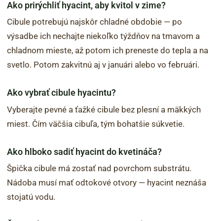
Ako prirýchliť hyacint, aby kvitol v zime?
Cibule potrebujú najskôr chladné obdobie — po
výsadbe ich nechajte niekoľko týždňov na tmavom a
chladnom mieste, až potom ich preneste do tepla a na
svetlo. Potom zakvitnú aj v januári alebo vo februári.
Ako vybrať cibule hyacintu?
Vyberajte pevné a ťažké cibule bez plesní a mäkkých
miest. Čím väčšia cibuľa, tým bohatšie súkvetie.
Ako hlboko sadiť hyacint do kvetináča?
Špička cibule má zostať nad povrchom substrátu.
Nádoba musí mať odtokové otvory — hyacint neznáša
stojatú vodu.