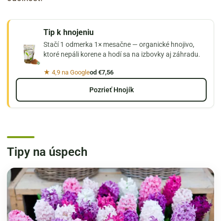
Tip k hnojeniu
Stačí 1 odmerka 1× mesačne — organické hnojivo,
ktoré nepáli korene a hodí sa na izbovky aj záhradu.
★ 4,9 na Google
od €7,56
Pozrieť Hnojík
Tipy na úspech