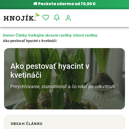
🚚
Packeta zdarma od 70,00 €
Domov
›
Články
›
Vonkajšie okrasné rastliny
/
Izbové rastliny
›
Ako pestovať hyacint v kvetináči
Ako pestovať hyacint v
kvetináči
Prirýchľovanie, starostlivosť a čo robiť po odkvitnutí
OBSAH ČLÁNKU