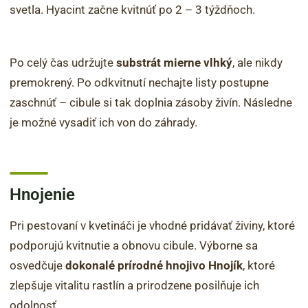
svetla. Hyacint začne kvitnúť po 2 – 3 týždňoch.
Po celý čas udržujte
substrát mierne vlhký
, ale nikdy
premokrený. Po odkvitnutí nechajte listy postupne
zaschnúť – cibule si tak doplnia zásoby živín. Následne
je možné vysadiť ich von do záhrady.
Hnojenie
Pri pestovaní v kvetináči je vhodné pridávať živiny, ktoré
podporujú kvitnutie a obnovu cibule. Výborne sa
osvedčuje
dokonalé prírodné hnojivo Hnojík
, ktoré
zlepšuje vitalitu rastlín a prirodzene posilňuje ich
odolnosť.