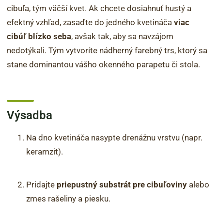
cibuľa, tým väčší kvet. Ak chcete dosiahnuť hustý a
efektný vzhľad, zasaďte do jedného kvetináča
viac
cibúľ blízko seba
, avšak tak, aby sa navzájom
nedotýkali. Tým vytvoríte nádherný farebný trs, ktorý sa
stane dominantou vášho okenného parapetu či stola.
Výsadba
Na dno kvetináča nasypte drenážnu vrstvu (napr.
keramzit).
Pridajte
priepustný substrát pre cibuľoviny
alebo
zmes rašeliny a piesku.