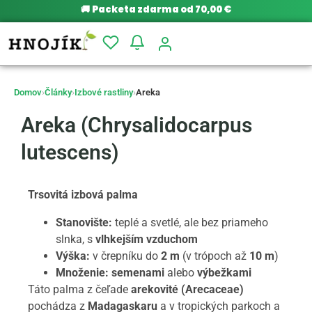
🚚
Packeta zdarma od 70,00 €
Domov
›
Články
›
Izbové rastliny
›
Areka
Areka (Chrysalidocarpus
lutescens)
Trsovitá izbová palma
Stanovište:
teplé a svetlé, ale bez priameho
slnka, s
vlhkejším vzduchom
Výška:
v črepníku do
2 m
(v trópoch až
10 m
)
Množenie:
semenami
alebo
výbežkami
Táto palma z čeľade
arekovité (Arecaceae)
pochádza z
Madagaskaru
a v tropických parkoch a