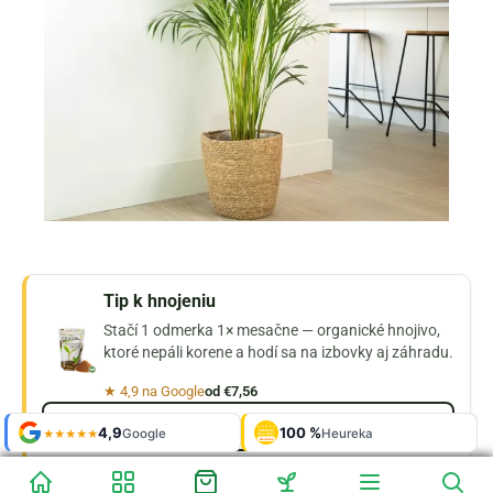
Tip k hnojeniu
Stačí 1 odmerka 1× mesačne — organické hnojivo,
ktoré nepáli korene a hodí sa na izbovky aj záhradu.
★ 4,9 na Google
od €7,56
Pozrieť Hnojík
Shop roku
Shop roku
4,9
4,9
100 %
Galerie
100 %
Galerie
'24 + '25
'24 + '25
Google
Google
Heureka
Heureka
925 fotek
925 fotek
★★★★★
★★★★★
OVĚŘENO
OVĚŘENO
ZÁKAZNÍKY
ZÁKAZNÍKY
Heureka
Heureka