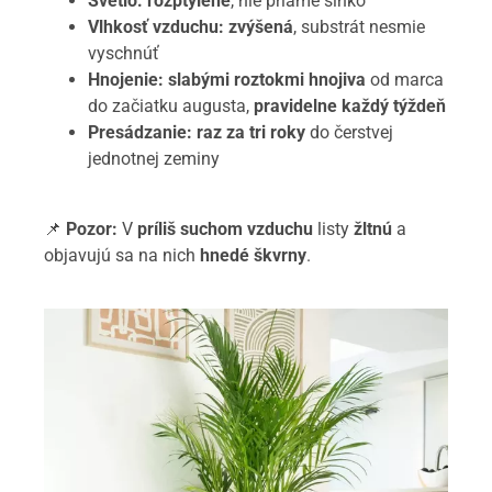
Svetlo:
rozptýlené
, nie priame slnko
Vlhkosť vzduchu:
zvýšená
, substrát nesmie
vyschnúť
Hnojenie:
slabými roztokmi hnojiva
od marca
do začiatku augusta,
pravidelne každý týždeň
Presádzanie:
raz za tri roky
do čerstvej
jednotnej zeminy
📌
Pozor:
V
príliš suchom vzduchu
listy
žltnú
a
objavujú sa na nich
hnedé škvrny
.