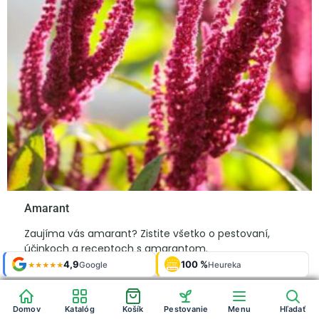
Amarant
Zaujíma vás amarant? Zistite všetko o pestovaní,
účinkoch a receptoch s amarantom.
Shop roku
Shop roku
4,9
4,9
100 %
Galerie
100 %
Galerie
'24 + '25
'24 + '25
Google
Google
Heureka
Heureka
925 fotek
925 fotek
★★★★★
★★★★★
OVĚŘENO
OVĚŘENO
ZÁKAZNÍKY
ZÁKAZNÍKY
Heureka
Heureka
Domov
Domov
Katalóg
Katalóg
Košík
Košík
Pestovanie
Pestovanie
Menu
Menu
Hľadať
Hľadať