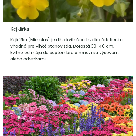
Kejklířka
Kejklířka (Mimulus) je dlho kvitnúca trvalka či letienka
vhodná pre vlhké stanovištia. Dorástá 30–40 cm,
kvitne od mája do septembra a množí sa výsevom
alebo odrezkami.