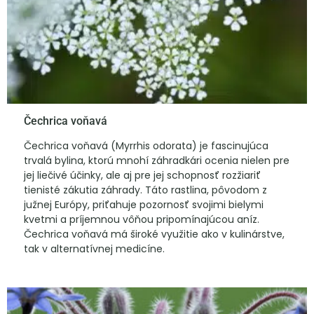
Čechrica voňavá
Čechrica voňavá (Myrrhis odorata) je fascinujúca
trvalá bylina, ktorú mnohí záhradkári ocenia nielen pre
jej liečivé účinky, ale aj pre jej schopnosť rozžiariť
tienisté zákutia záhrady. Táto rastlina, pôvodom z
južnej Európy, priťahuje pozornosť svojimi bielymi
kvetmi a príjemnou vôňou pripomínajúcou aníz.
Čechrica voňavá má široké využitie ako v kulinárstve,
tak v alternatívnej medicíne.