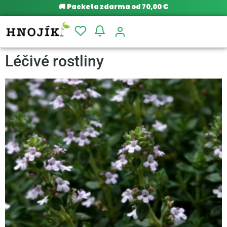
🚚
Packeta zdarma od 70,00 €
Léčivé rostliny