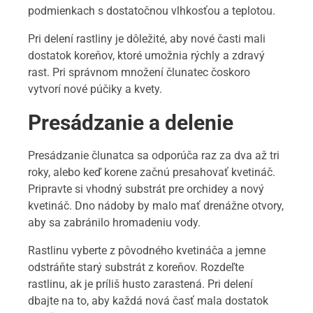
podmienkach s dostatočnou vlhkosťou a teplotou.
Pri delení rastliny je dôležité, aby nové časti mali
dostatok koreňov, ktoré umožnia rýchly a zdravý
rast. Pri správnom množení člunatec čoskoro
vytvorí nové púčiky a kvety.
Presádzanie a delenie
Presádzanie člunatca sa odporúča raz za dva až tri
roky, alebo keď korene začnú presahovať kvetináč.
Pripravte si vhodný substrát pre orchidey a nový
kvetináč. Dno nádoby by malo mať drenážne otvory,
aby sa zabránilo hromadeniu vody.
Rastlinu vyberte z pôvodného kvetináča a jemne
odstráňte starý substrát z koreňov. Rozdeľte
rastlinu, ak je príliš husto zarastená. Pri delení
dbajte na to, aby každá nová časť mala dostatok