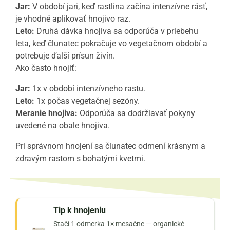
Jar:
V období jari, keď rastlina začína intenzívne rásť,
je vhodné aplikovať hnojivo raz.
Leto:
Druhá dávka hnojiva sa odporúča v priebehu
leta, keď člunatec pokračuje vo vegetačnom období a
potrebuje ďalší prísun živín.
Ako často hnojiť:
Jar:
1x v období intenzívneho rastu.
Leto:
1x počas vegetačnej sezóny.
Meranie hnojiva:
Odporúča sa dodržiavať pokyny
uvedené na obale hnojiva.
Pri správnom hnojení sa člunatec odmení krásnym a
zdravým rastom s bohatými kvetmi.
Tip k hnojeniu
Stačí 1 odmerka 1× mesačne — organické