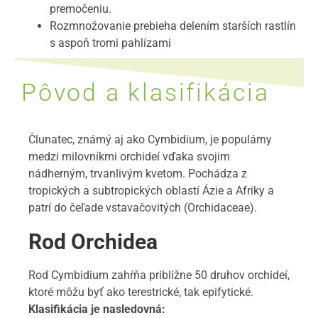
premočeniu.
Rozmnožovanie prebieha delením starších rastlín
s aspoň tromi pahlízami
Pôvod a klasifikácia
Člunatec, známý aj ako Cymbidium, je populárny
medzi milovníkmi orchideí vďaka svojim
nádherným, trvanlivým kvetom. Pochádza z
tropických a subtropických oblastí Ázie a Afriky a
patrí do čeľade vstavačovitých (Orchidaceae).
Rod Orchidea
Rod Cymbidium zahŕňa približne 50 druhov orchideí,
ktoré môžu byť ako terestrické, tak epifytické.
Klasifikácia je nasledovná: