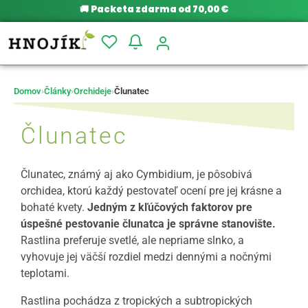
🚚
Packeta zdarma od 70,00 €
Domov
›
Články
›
Orchideje
›
Člunatec
Člunatec
Člunatec, známý aj ako Cymbidium, je pôsobivá
orchidea, ktorú každý pestovateľ ocení pre jej krásne a
bohaté kvety.
Jedným z kľúčových faktorov pre
úspešné pestovanie člunatca je správne stanovište.
Rastlina preferuje svetlé, ale nepriame slnko, a
vyhovuje jej väčší rozdiel medzi dennými a nočnými
teplotami.
Rastlina pochádza z tropických a subtropických