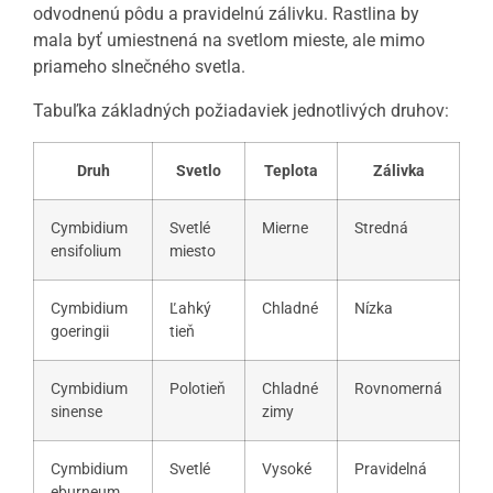
odvodnenú pôdu a pravidelnú zálivku. Rastlina by
mala byť umiestnená na svetlom mieste, ale mimo
priameho slnečného svetla.
Tabuľka základných požiadaviek jednotlivých druhov:
Druh
Svetlo
Teplota
Zálivka
Cymbidium
Svetlé
Mierne
Stredná
ensifolium
miesto
Cymbidium
Ľahký
Chladné
Nízka
goeringii
tieň
Cymbidium
Polotieň
Chladné
Rovnomerná
sinense
zimy
Cymbidium
Svetlé
Vysoké
Pravidelná
eburneum