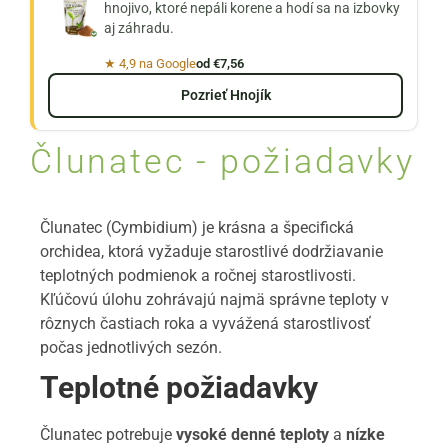
hnojivo, ktoré nepáli korene a hodí sa na izbovky
aj záhradu.
★ 4,9 na Google
od €7,56
Pozrieť Hnojík
Člunatec - požiadavky
Člunatec (Cymbidium) je krásna a špecifická
orchidea, ktorá vyžaduje starostlivé dodržiavanie
teplotných podmienok a ročnej starostlivosti.
Kľúčovú úlohu zohrávajú najmä správne teploty v
rôznych častiach roka a vyvážená starostlivosť
počas jednotlivých sezón.
Teplotné požiadavky
Člunatec potrebuje
vysoké denné teploty
a
nízke