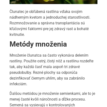
Člunatec je obľúbená rastlina vďaka svojim
nádherným kvetom a jednoduchej starostlivosti.
Rozmnožovanie a správna transplantácia sú
kľúčovými faktormi pre jej zdravý rast a bohaté
kvitnutie.
Metódy množenia
Množenie člunatca sa často vykonáva delením
rastliny. Použite ostrý, čistý nôž a rastlinu rozdeľte
tak, aby každá časť mala aspoň tri zdravé
pseudobulby. Rezné plochy sa odporúča
dezinfikovať čiernym uhlím, aby sa zabránilo
infekciám.
Ďalšou metódou je množenie semienkami, ale to je
menej časté kvôli náročnosti a dĺžke procesu.
Semená sa vysievajú v kontrolovaných