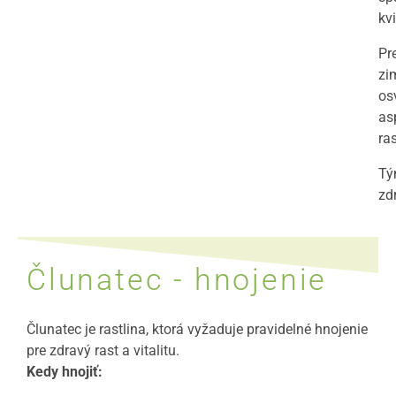
kvi
Pr
zi
os
as
ras
Tý
zd
Člunatec - hnojenie
Člunatec je rastlina, ktorá vyžaduje pravidelné hnojenie
pre zdravý rast a vitalitu.
Kedy hnojiť: