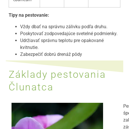
Tipy na pestovanie:
Vždy dbať na správnu zálivku podľa druhu.
Poskytovať zodpovedajúce svetelné podmienky.
Udržiavať správnu teplotu pre opakované
kvitnutie.
Zabezpečiť dobrú drenáž pôdy
Základy pestovania
Člunatca
Pe
šp
za
zá