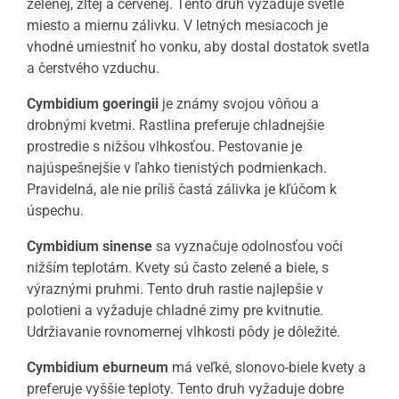
zelenej, žltej a červenej. Tento druh vyžaduje svetlé
miesto a miernu zálivku. V letných mesiacoch je
vhodné umiestniť ho vonku, aby dostal dostatok svetla
a čerstvého vzduchu.
Cymbidium goeringii
je známy svojou vôňou a
drobnými kvetmi. Rastlina preferuje chladnejšie
prostredie s nižšou vlhkosťou. Pestovanie je
najúspešnejšie v ľahko tienistých podmienkach.
Pravidelná, ale nie príliš častá zálivka je kľúčom k
úspechu.
Cymbidium sinense
sa vyznačuje odolnosťou voči
nižším teplotám. Kvety sú často zelené a biele, s
výraznými pruhmi. Tento druh rastie najlepšie v
polotieni a vyžaduje chladné zimy pre kvitnutie.
Udržiavanie rovnomernej vlhkosti pôdy je dôležité.
Cymbidium eburneum
má veľké, slonovo-biele kvety a
preferuje vyššie teploty. Tento druh vyžaduje dobre