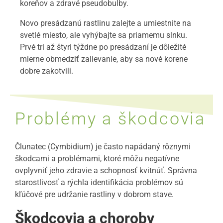
koreňov a zdravé pseudobulby.
Novo presádzanú rastlinu zalejte a umiestnite na
svetlé miesto, ale vyhýbajte sa priamemu slnku.
Prvé tri až štyri týždne po presádzaní je dôležité
mierne obmedziť zalievanie, aby sa nové korene
dobre zakotvili.
Problémy a škodcovia
Člunatec (Cymbidium) je často napádaný rôznymi
škodcami a problémami, ktoré môžu negatívne
ovplyvniť jeho zdravie a schopnosť kvitnúť. Správna
starostlivosť a rýchla identifikácia problémov sú
kľúčové pre udržanie rastliny v dobrom stave.
Škodcovia a choroby