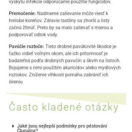
výskytu infekcie odporúčame použitie fungicídov.
Premočenie:
Nadmerné zalievanie môže viesť k
hnilobe koreňov. Zdravie rastliny sa zhorší a listy
začnú žltnúť. Preto by sa malo zalievať s mierou a
podporovať odtok vody.
Pavúčie roztoče:
Tieto drobné pavúkovité škodce je
ťažko vidieť voľným okom, ale ich prítomnosť je
badateľná podľa drobných pavučín a škvŕn na listoch.
Bojujeme s nimi použitím akaricídov alebo mydlových
roztokov. Zníženie vlhkosti pomáha zabrániť ich
šíreniu
Často kladené otázky
Jaké jsou nejlepší podmínky pro pěstování
Člunatce?