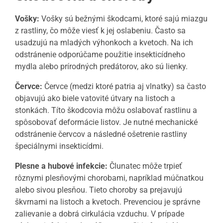
Vošky:
Vošky sú bežnými škodcami, ktoré sajú miazgu
z rastliny, čo môže viesť k jej oslabeniu. Často sa
usadzujú na mladých výhonkoch a kvetoch. Na ich
odstránenie odporúčame použitie insekticídneho
mydla alebo prírodných predátorov, ako sú lienky.
Červce:
Červce (medzi ktoré patria aj vlnatky) sa často
objavujú ako biele vatovité útvary na listoch a
stonkách. Títo škodcovia môžu oslabovať rastlinu a
spôsobovať deformácie listov. Je nutné mechanické
odstránenie červcov a následné ošetrenie rastliny
špeciálnymi insekticídmi.
Plesne a hubové infekcie:
Člunatec môže trpieť
rôznymi plesňovými chorobami, napríklad múčnatkou
alebo sivou plesňou. Tieto choroby sa prejavujú
škvrnami na listoch a kvetoch. Prevenciou je správne
zalievanie a dobrá cirkulácia vzduchu. V prípade