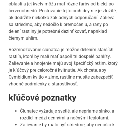
oblastí a jej kvety môžu mať rôzne farby od bielej po
červenohnedú. Pestovanie tejto orchidey nie je zložité,
ak dodržíte niekoľko základných odporúčaní. Zalieva
sa striedmo, aby nedošlo k premočeniu, a rany po
delení rastliny je potrebné dezinfikovať, napríklad
čiernym uhlím.
Rozmnožovanie člunatca je možné delením starších
rastlín, ktoré by mali mať aspoň tri dospelé pahlízy.
Zalievanie a hnojenie majú svoj špecifický režim, ktorý
je kľúčový pre celoročné kvitnutie. Ak chcete, aby
Cymbidium kvitlo v zime, rastline musíte zabezpečiť
vhodné podmienky a starostlivosť.
kľúčové poznatky
Člunatec vyžaduje svetlé, ale nepriame slnko, a
rozdiel medzi dennými a nočnými teplotami.
Zalievanie by malo byť striedme, aby nedošlo k