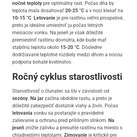
nočné teploty
pre optimálny rast. Počas dňa by
teplota mala dosahovať
20-25 °C
a v noci klesať na
10-15 °C
.
Letovanie
je pre rastlinu veľmi prospešné,
preto je ideálne umiestniť ju počas letných
mesiacov vonku. Na jeseň je však dôležité
premiestniť rastlinu dovnútra, kde bude mať
stabilnú teplotu okolo
15-20 °C
. Dôsledne
dodržiavané teplotné rozdiely medzi dňom a nocou
podporia bohaté kvetinstvo.
Ročný cyklus starostlivosti
Starostlivosť o člunatec sa líši v závislosti od
sezóny
.
Na jar
začína obdobie rastu, a preto je
dôležité zabezpečiť dostatok vlahy a živín. Počas
letovania
vonku sa postarajte o pravidelné
zalievanie a ochranu pred prílišným slnkom.
Na
jeseň
znížte zálivku a presuňte rastlinu na miesto s
chladnejšími teplotami.
Zimovanie
je kritické pre