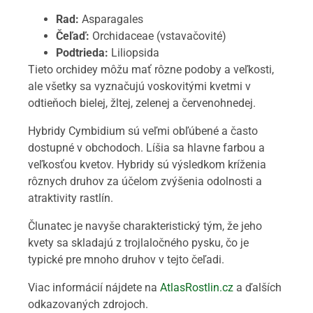
Rad:
Asparagales
Čeľaď:
Orchidaceae (vstavačovité)
Podtrieda:
Liliopsida
Tieto orchidey môžu mať rôzne podoby a veľkosti,
ale všetky sa vyznačujú voskovitými kvetmi v
odtieňoch bielej, žltej, zelenej a červenohnedej.
Hybridy Cymbidium sú veľmi obľúbené a často
dostupné v obchodoch. Líšia sa hlavne farbou a
veľkosťou kvetov. Hybridy sú výsledkom kríženia
rôznych druhov za účelom zvýšenia odolnosti a
atraktivity rastlín.
Člunatec je navyše charakteristický tým, že jeho
kvety sa skladajú z trojlaločného pysku, čo je
typické pre mnoho druhov v tejto čeľadi.
Viac informácií nájdete na
AtlasRostlin.cz
a ďalších
odkazovaných zdrojoch.