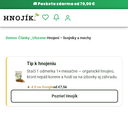
🚚
Packeta zdarma od 70,00 €
Domov
›
Články
›
_Ulozene
›
Hnojení – lisejniky a mechy
Tip k hnojeniu
Stačí 1 odmerka 1× mesačne — organické hnojivo,
ktoré nepáli korene a hodí sa na izbovky aj záhradu.
★ 4,9 na Google
od €7,56
Pozrieť Hnojík