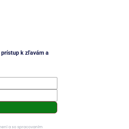
e prístup k zľavám a
mení a so spracovaním