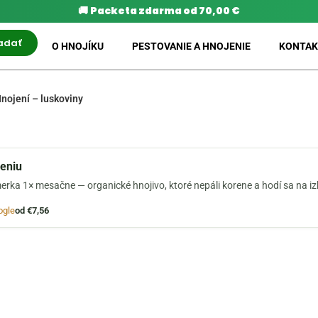
🚚
Packeta zdarma od 70,00 €
adať
O HNOJÍKU
PESTOVANIE A HNOJENIE
KONTAK
nojení – luskoviny
jeniu
erka 1× mesačne — organické hnojivo, ktoré nepáli korene a hodí sa na i
ogle
od €7,56