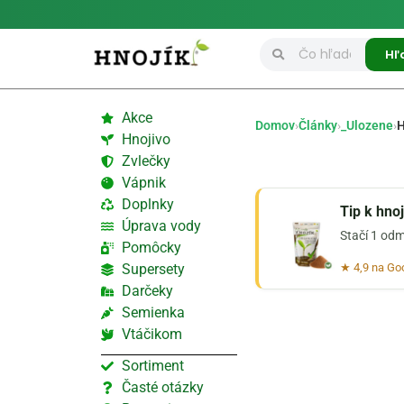
Hľ
Akce
Domov
›
Články
›
_Ulozene
›
H
Hnojivo
Zvlečky
Vápnik
Doplnky
Tip k hno
Úprava vody
Stačí 1 odm
Pomôcky
Supersety
★ 4,9 na Go
Darčeky
Semienka
Vtáčikom
Sortiment
Časté otázky