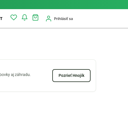
Prihlásiť sa
T
zbovky aj záhradu.
Pozrieť Hnojík