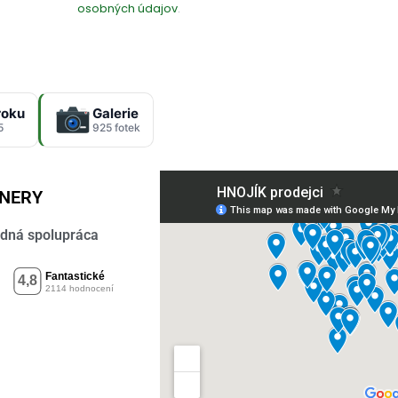
osobných údajov
.
roku
Galerie
5
925 fotek
TNERY
dná spolupráca