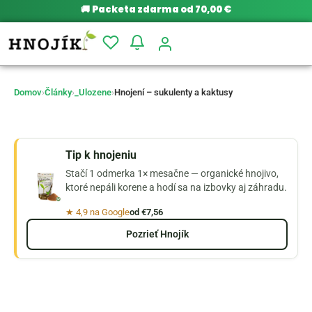
🚚
Packeta zdarma od 70,00 €
Domov
›
Články
›
_Ulozene
›
Hnojení – sukulenty a kaktusy
Tip k hnojeniu
Stačí 1 odmerka 1× mesačne — organické hnojivo,
ktoré nepáli korene a hodí sa na izbovky aj záhradu.
★ 4,9 na Google
od €7,56
Pozrieť Hnojík