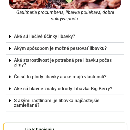
Gaultheria procumbens, libavka poliehavá, dobre
pokrýva pôdu.
Aké sú liečivé účinky libavky?
Akým spôsobom je možné pestovať libavku?
Aká starostlivosť je potrebná pre libavku počas
zimy?
Čo sú to plody libavky a aké majú vlastnosti?
Aké sú hlavné znaky odrody Libavka Big Berry?
S akými rastlinami je libavka najčastejšie
zamieňaná?
Tip k hnojeniu