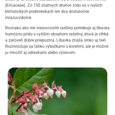
(Ericaceae). Zo 150 známych druhov rodu sú v našich
klimatických podmienkach len dva dostatočne
mrazuvzdorné.
Rovnako ako iné vresovcovité rastliny potrebuje aj libavka
humóznu pôdu s vyšším obsahom rašeliny, ktorá je vlhká
a zároveň dobre priepustná. Libavka znáša slnko aj tieň.
Rozmnožuje sa ľahko výbežkami s koreňmi, ale je možné
ju množiť aj odrezkami alebo výsevom.