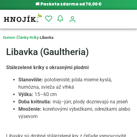
🚚
Packeta zdarma od 70,00 €
Domov
›
Články
›
Kríky
›
Libavka
Libavka (Gaultheria)
Stálezelené kríky s okrasnými plodmi
Stanovište:
polotienisté; pôda mierne kyslá,
humózna, svieža až vlhká
Výška:
15–60 cm
Doba kvitnutia:
máj–jún; plody dozrievajú na jeseň
Množenie:
koreňovými výbežkami, odrezkami alebo
výsevom
Libavky sú drobné stálezelené kry z čeľade vresovcovité