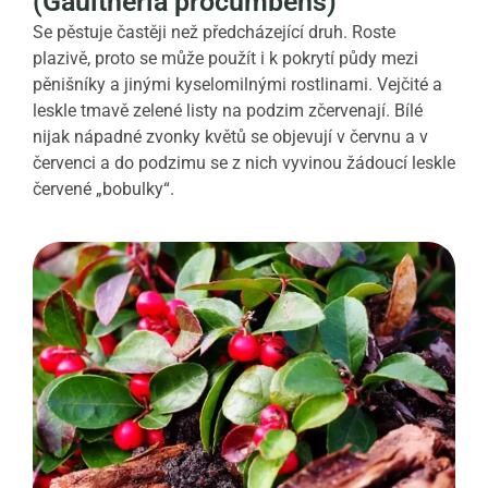
(Gaultheria procumbens)
Se pěstuje častěji než předcházející druh. Roste
plazivě, proto se může použít i k pokrytí půdy mezi
pěnišníky a jinými kyselomilnými rostlinami. Vejčité a
leskle tmavě zelené listy na podzim zčervenají. Bílé
nijak nápadné zvonky květů se objevují v červnu a v
červenci a do podzimu se z nich vyvinou žádoucí leskle
červené „bobulky“.