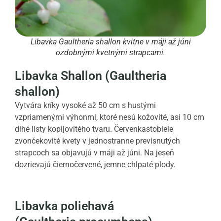
Libavka Gaultheria shallon kvitne v máji až júni
ozdobnými kvetnými strapcami.
Libavka Shallon (Gaultheria
shallon)
Vytvára kríky vysoké až 50 cm s hustými
vzpriamenými výhonmi, ktoré nesú kožovité, asi 10 cm
dlhé listy kopijovitého tvaru. Červenkastobiele
zvončekovité kvety v jednostranne previsnutých
strapcoch sa objavujú v máji až júni. Na jeseň
dozrievajú čiernočervené, jemne chlpaté plody.
Libavka poliehavá