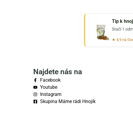
Tip k hno
Stačí 1 odm
★ 4,9 na Go
Najdete nás na
Facebook
Youtube
Instagram
Skupina Máme rádi Hnojík