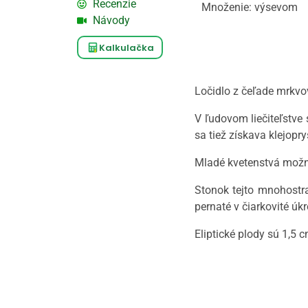
Recenzie
Množenie: výsevom
Návody
Kalkulačka
Ločidlo z čeľade mrkvo
V ľudovom liečiteľstve 
sa tiež získava klejopr
Mladé kvetenstvá možno 
Stonok tejto mnohostra
pernaté v čiarkovité úk
Eliptické plody sú 1,5 