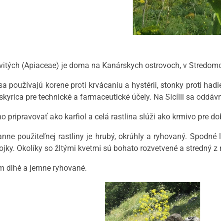
vitých (Apiaceae) je doma na Kanárskych ostrovoch, v Stredomorí
sa používajú korene proti krvácaniu a hystérii, stonky proti had
yskyrica pre technické a farmaceutické účely. Na Sicílii sa oddá
pripravovať ako karfiol a celá rastlina slúži ako krmivo pre do
nne použiteľnej rastliny je hrubý, okrúhly a ryhovaný. Spodné l
rojky. Okolíky so žltými kvetmi sú bohato rozvetvené a stredný z n
cm dlhé a jemne ryhované.