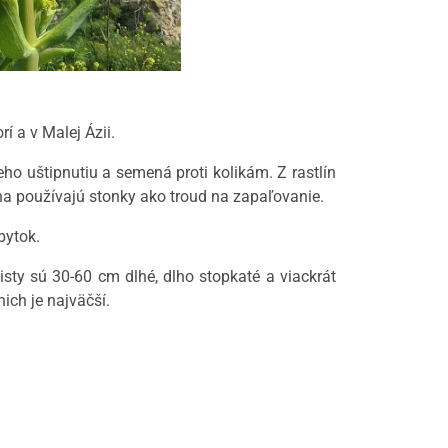
 a v Malej Ázii.
ieho uštipnutiu a semená proti kolikám. Z rastlín
vna používajú stonky ako troud na zapaľovanie.
bytok.
isty sú 30-60 cm dlhé, dlho stopkaté a viackrát
ich je najväčší.