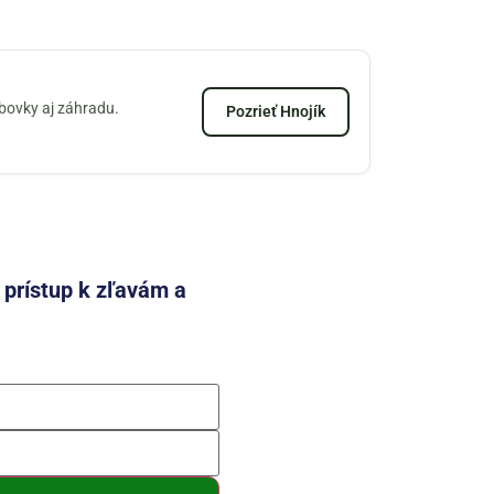
zbovky aj záhradu.
Pozrieť Hnojík
e prístup k zľavám a