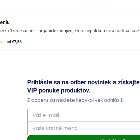
jeniu
erka 1× mesačne — organické hnojivo, ktoré nepáli korene a hodí sa na i
ogle
od €7,56
Prihláste sa na odber noviniek a získajt
VIP ponuke produktov.
Z odberu sa môžete kedykoľvek odhlásiť.