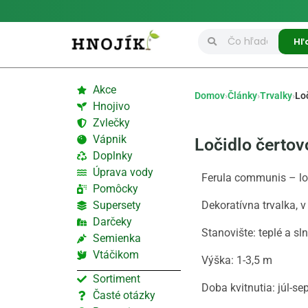
Hľ
Akce
Domov
›
Články
›
Trvalky
›
Lo
Hnojivo
Zvlečky
Vápnik
Ločidlo čertov
Doplnky
Úprava vody
Ferula communis – lo
Pomôcky
Supersety
Dekoratívna trvalka, v
Darčeky
Stanovište: teplé a s
Semienka
Vtáčikom
Výška: 1-3,5 m
Sortiment
Doba kvitnutia: júl-s
Časté otázky