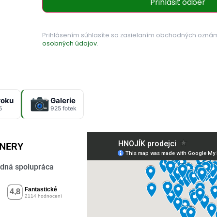
Prihlásiť odber
Prihlásením súhlasíte so zasielaním obchodných ozná
osobných údajov
.
roku
Galerie
5
925 fotek
TNERY
dná spolupráca