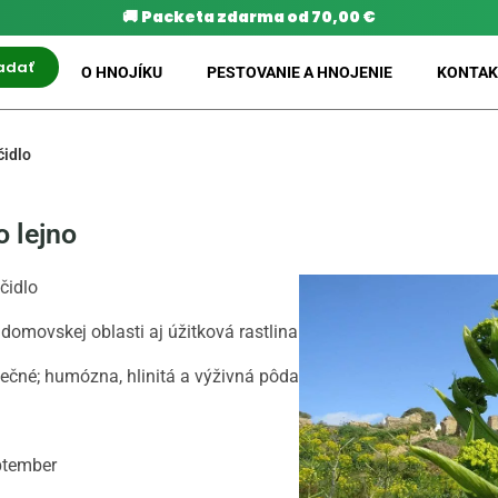
🚚
Packeta zdarma od 70,00 €
adať
O HNOJÍKU
PESTOVANIE A HNOJENIE
KONTAK
čidlo
o lejno
čidlo
 domovskej oblasti aj úžitková rastlina
lnečné; humózna, hlinitá a výživná pôda
eptember