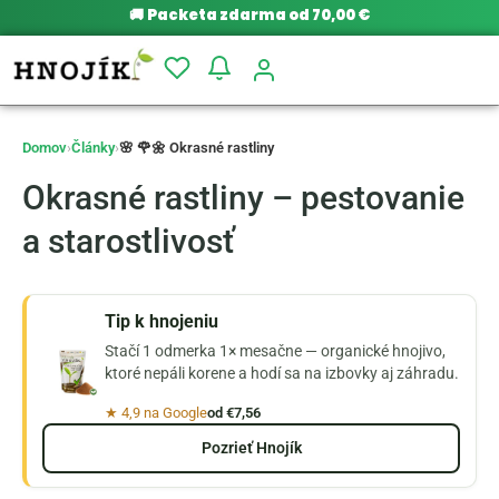
🚚
Packeta zdarma od 70,00 €
Domov
›
Články
›
🌸 🌹🌼 Okrasné rastliny
Okrasné rastliny – pestovanie
a starostlivosť
Tip k hnojeniu
Stačí 1 odmerka 1× mesačne — organické hnojivo,
ktoré nepáli korene a hodí sa na izbovky aj záhradu.
★ 4,9 na Google
od €7,56
Pozrieť Hnojík