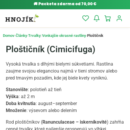
🚚
Packeta zdarma od 70,00 €
Domov
›
Články
›
Trvalky
/
Vonkajšie okrasné rastliny
›
Ploštičník
Ploštičník (Cimicifuga) ​
Vysoká trvalka s dlhými bielymi súkvetiami. Rastlina
zaujme svojou eleganciou najmä v tieni stromov alebo
pred tmavým pozadím, kde jej biele kvety vyniknú.
Stanovište
: polotieň až tieň
Výška
: až 2 m
Doba kvitnutia
: august–september
Množenie
: výsevom alebo delením
Rod ploštičníkov (
Ranunculaceae – iskerníkovité
) zahŕňa
cenné trvalky, ktoré najlepšie prosperujú vo vlhkej,