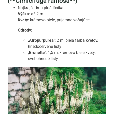
(**Cimicifuga ramosa**)
Najkrajší druh ploštičníka
Výška
: až 2 m
Kvety
: krémovo biele, príjemne voňajúce
Odrody
:
‚Atropurpurea‘
: 2 m, biela farba kvetov,
hnedočervené listy
‚Brunette‘
: 1,5 m, krémovo biele kvety,
svetlohnedé listy