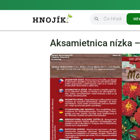
Hľ
Aksamietnica nízka –