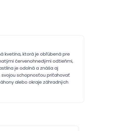
á kvetina, ktorá je obľúbená pre
bohatými červenohnedými odtieňmi,
stlina je odolná a znáša aj
a svojou schopnosťou priťahovať
 záhony alebo okraje záhradných