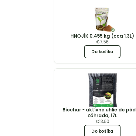
HNOJÍK 0,455 kg (cca 1,3L)
€
7,56
Do košíka
Biochar - aktívne uhlie do pôd
Záhrada, 17L
€
13,60
Do košíka