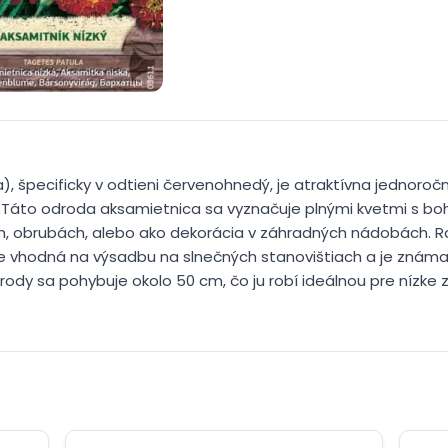
, špecificky v odtieni červenohnedý, je atraktívna jednoročn
by. Táto odroda aksamietnica sa vyznačuje plnými kvetmi s 
h, obrubách, alebo ako dekorácia v záhradných nádobách. Ra
Je vhodná na výsadbu na slnečných stanovištiach a je znám
rody sa pohybuje okolo 50 cm, čo ju robí ideálnou pre nízke