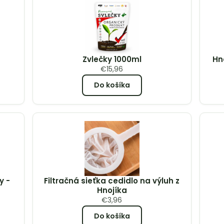
Zvlečky 1000ml
Hn
€
15,96
Do košíka
y -
Filtračná sieťka cedidlo na výluh z
Hnojíka
€
3,96
Do košíka