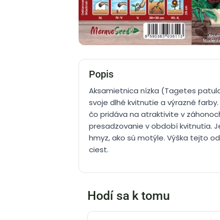
Popis
Aksamietnica nízka (Tagetes patula)
svoje dlhé kvitnutie a výrazné far
čo pridáva na atraktivite v záhonoc
presadzovanie v období kvitnutia. 
hmyz, ako sú motýle. Výška tejto od
ciest.
Hodí sa k tomu