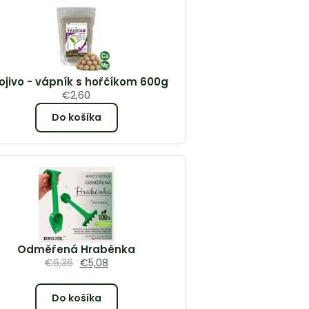
ojivo - vápník s hořčíkom 600g
€
2,60
Do košíka
Odměřená Hraběnka
€
6,36
€
5,08
Do košíka