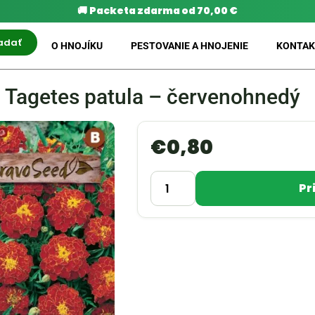
🚚
Packeta zdarma od 70,00 €
adať
O HNOJÍKU
PESTOVANIE A HNOJENIE
KONTAK
 Tagetes patula – červenohnedý
€
0,80
Pr