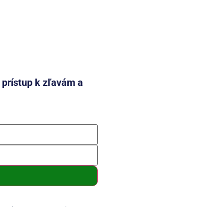
e prístup k zľavám a
mení a so spracovaním