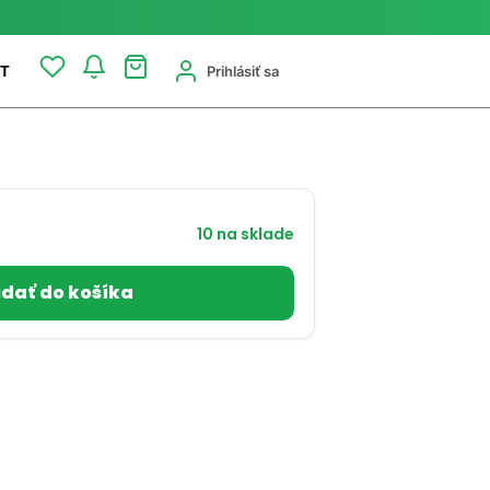
Prihlásiť sa
T
10 na sklade
idať do košíka