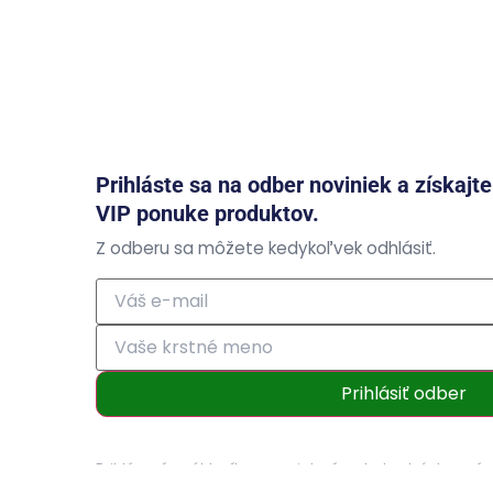
Prihláste sa na odber noviniek a získajt
VIP ponuke produktov.
Z odberu sa môžete kedykoľvek odhlásiť.
Prihlásiť odber
Prihlásením súhlasíte so zasielaním obchodných ozná
osobných údajov
.