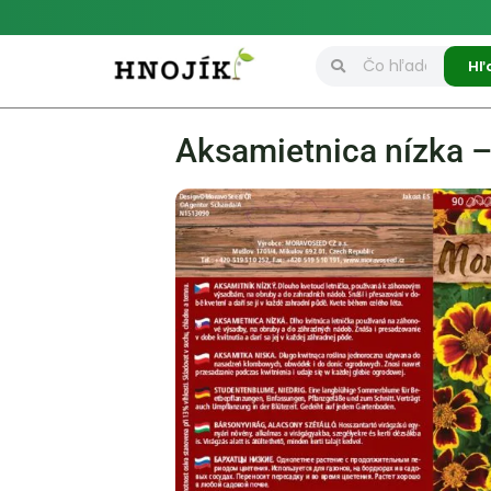
Hľ
Aksamietnica nízka –