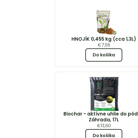
HNOJÍK 0,455 kg (cca 1,3L)
€
7,56
Do košíka
Biochar - aktívne uhlie do pôd
Záhrada, 17L
€
13,60
Do košíka