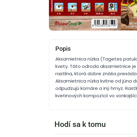
Popis
Aksamietnica nízka (Tagetes patula
kvety. Táto odroda aksamietnice j
rastlina, ktorá dobre znáša presád
Aksamietnica nízka kvitne od júna do
odpudzujú komáre a iný hmyz. Rastli
kvetinových kompozícií vo vonkajší
Hodí sa k tomu