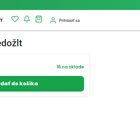
Prihlásiť sa
T
edožlt
16 na sklade
idať do košíka