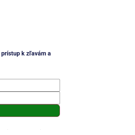
e prístup k zľavám a
mení a so spracovaním