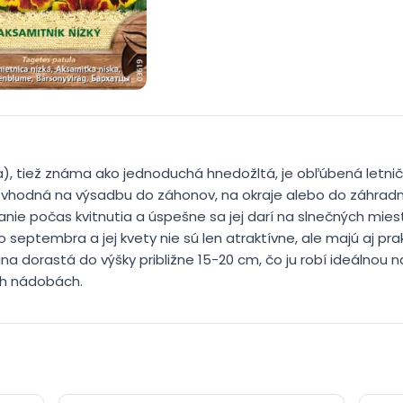
), tiež známa ako jednoduchá hnedožltá, je obľúbená letnič
e vhodná na výsadbu do záhonov, na okraje alebo do záhrad
zanie počas kvitnutia a úspešne sa jej darí na slnečných m
 septembra a jej kvety nie sú len atraktívne, ale majú aj pr
na dorastá do výšky približne 15-20 cm, čo ju robí ideálnou
ch nádobách.