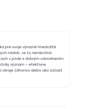
ka pre svoje výrazné hnedožlté
ných nádob. Je to nenáročná
iestach v pôde s dobrým odvodnením.
aktický význam – efektívne
 na okraje záhonov alebo ako súčasť