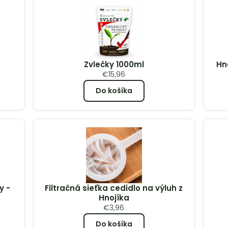
Zvlečky 1000ml
Hn
€
15,96
Do košíka
y -
Filtračná sieťka cedidlo na výluh z
Hnojíka
€
3,96
Do košíka