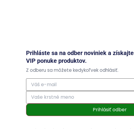
Prihláste sa na odber noviniek a získajt
VIP ponuke produktov.
Z odberu sa môžete kedykoľvek odhlásiť.
Prihlásiť odber
Prihlásením súhlasíte so zasielaním obchodných ozná