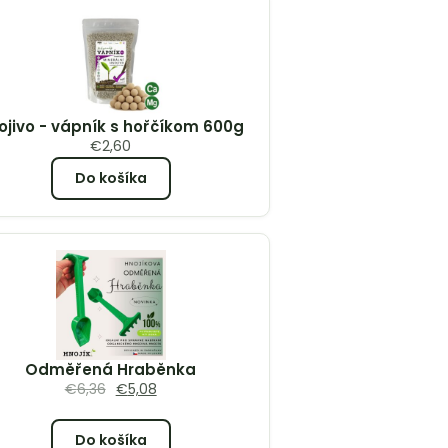
ojivo - vápník s hořčíkom 600g
€
2,60
Do košíka
Odměřená Hraběnka
€
6,36
€
5,08
Do košíka