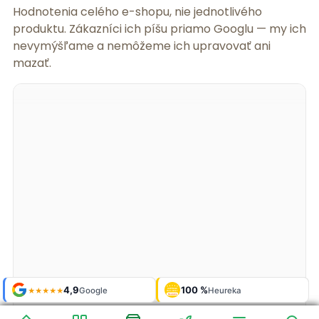
Hodnotenia celého e-shopu, nie jednotlivého
produktu. Zákazníci ich píšu priamo Googlu — my ich
nevymýšľame a nemôžeme ich upravovať ani
mazať.
Shop roku
Shop roku
4,9
4,9
100 %
Galerie
100 %
Galerie
'24 + '25
'24 + '25
Google
Google
Heureka
Heureka
925 fotek
925 fotek
★★★★★
★★★★★
OVĚŘENO
OVĚŘENO
ZÁKAZNÍKY
ZÁKAZNÍKY
Heureka
Heureka