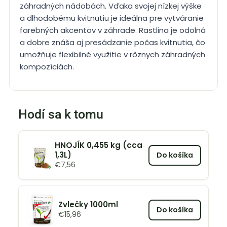
záhradných nádobách. Vďaka svojej nízkej výške
a dlhodobému kvitnutiu je ideálna pre vytváranie
farebných akcentov v záhrade. Rastlina je odolná
a dobre znáša aj presádzanie počas kvitnutia, čo
umožňuje flexibilné využitie v rôznych záhradných
kompozíciách.
Hodí sa k tomu
HNOJÍK 0,455 kg (cca
1,3L)
Do košíka
€
7,56
Zvlečky 1000ml
Do košíka
€
15,96