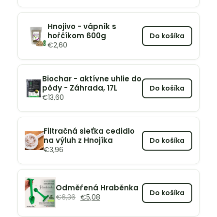
Hnojivo - vápník s
hořčíkom 600g
Do košíka
€
2,60
Biochar - aktívne uhlie do
pôdy - Záhrada, 17L
Do košíka
€
13,60
Filtračná sieťka cedidlo
na výluh z Hnojíka
Do košíka
€
3,96
Odměřená Hraběnka
Do košíka
€
6,36
€
5,08