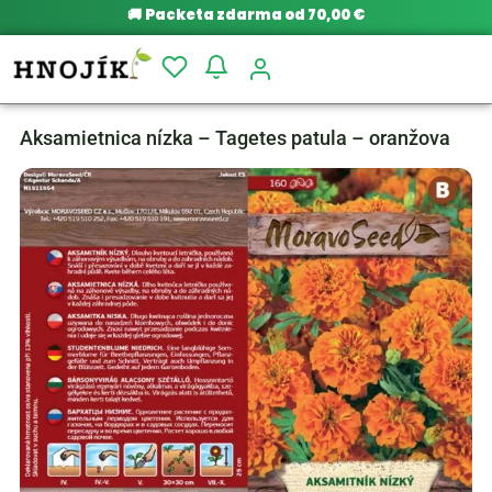
🚚
Packeta zdarma od 70,00 €
Aksamietnica nízka – Tagetes patula – oranžova