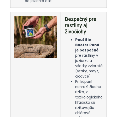
do jazierka atď.
Bezpečný pre
rastliny aj
živočíchy
Použitie
Bacter Pond
je bezpečné
pre rastliny v
jazierku a
všetky zvieratá
(vtáky, hmyz,
cicavce)
Pri kúpaní
nehrozí žiadne
riziko, z
toxikologického
hľadiska sú
rizikovejšie
chlórové