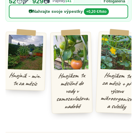
52
🧑‍🌾
929
📷
·
Fotogaléria
Papriky
141
📷
Nahrajte svoje výpestky
+0,20 €/foto
Hnojíkem 1x
za měsíc + při
mikroorganismy
Hnojník - min.
Hnojíkem 1x
1x za měsíc
měsíčně do
výsevu
vody v
samozavlažovací
a svlečky
nadobě