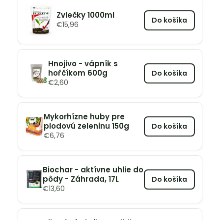
Zvlečky 1000ml
Do košíka
€
15,96
Hnojivo - vápník s
hořčíkom 600g
Do košíka
€
2,60
Mykorhízne huby pre
plodovú zeleninu 150g
Do košíka
€
6,76
Biochar - aktívne uhlie do
pôdy - Záhrada, 17L
Do košíka
€
13,60