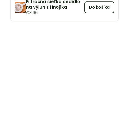
Filtračná sieťka cedidlo
na výluh z Hnojíka
Do košíka
€
3,96