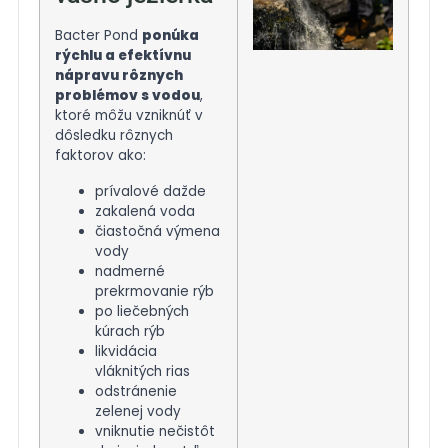
Bacter Pond
ponúka
rýchlu a efektívnu
nápravu rôznych
problémov s vodou
,
ktoré môžu vzniknúť v
dôsledku rôznych
faktorov ako:
prívalové dažde
zakalená voda
čiastočná výmena
vody
nadmerné
prekrmovanie rýb
po liečebných
kúrach rýb
likvidácia
vláknitých rias
odstránenie
zelenej vody
vniknutie nečistôt