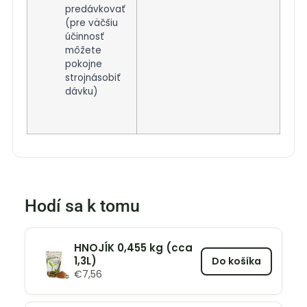
predávkovať
(pre väčšiu
účinnosť
môžete
pokojne
strojnásobiť
dávku)
Hodí sa k tomu
HNOJÍK 0,455 kg (cca
1,3L)
Do košíka
€
7,56