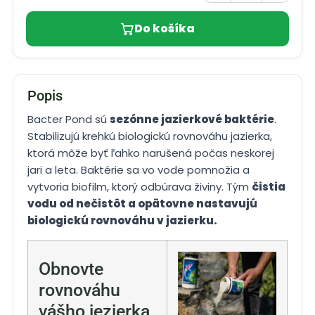
Do košíka
Popis
Bacter Pond sú
sezónne jazierkové baktérie
.
Stabilizujú krehkú biologickú rovnováhu jazierka,
ktorá môže byť ľahko narušená počas neskorej
jari a leta. Baktérie sa vo vode pomnožia a
vytvoria biofilm, ktorý odbúrava živiny. Tým
čistia
vodu od nečistôt a opätovne nastavujú
biologickú rovnováhu v jazierku.
Obnovte
rovnováhu
vášho jezierka