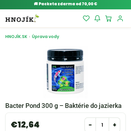
🚚
Packeta zdarma od 70,00 €
HNOJÍK.SK
›
Úprava vody
Bacter Pond 300 g – Baktérie do jazierka
€
12,64
−
+