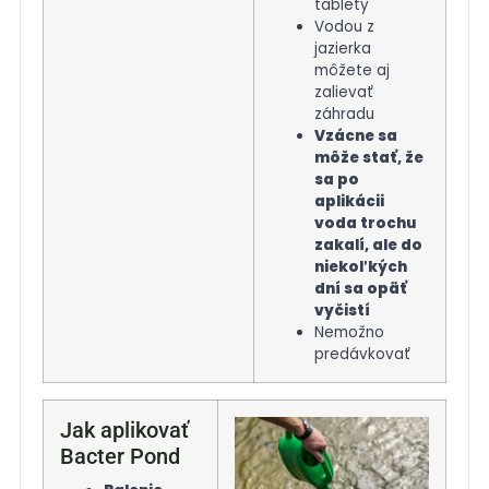
tablety
Vodou z
jazierka
môžete aj
zalievať
záhradu
Vzácne sa
môže stať, že
sa po
aplikácii
voda trochu
zakalí, ale do
niekoľkých
dní sa opäť
vyčistí
Nemožno
predávkovať
Jak aplikovať
Bacter Pond