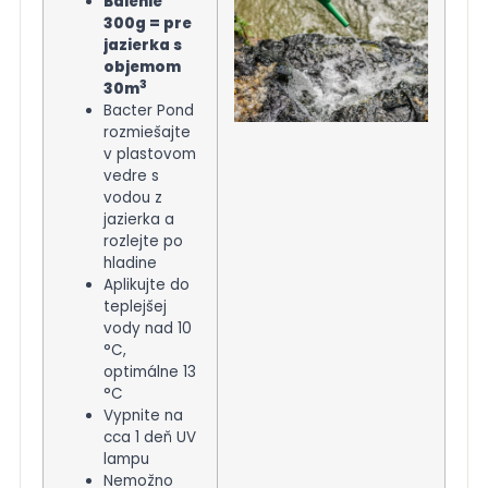
Balenie
300g = pre
jazierka s
objemom
3
30m
Bacter Pond
rozmiešajte
v plastovom
vedre s
vodou z
jazierka a
rozlejte po
hladine
Aplikujte do
teplejšej
vody nad 10
°C,
optimálne 13
°C
Vypnite na
cca 1 deň UV
lampu
Nemožno