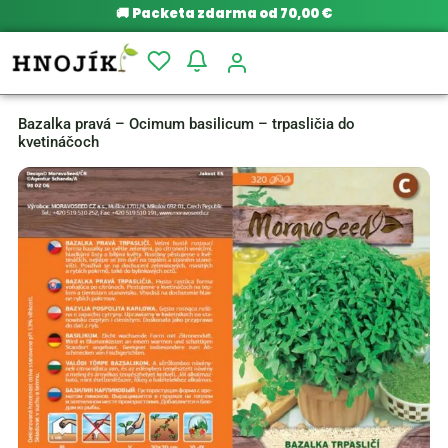
🚚
Packeta zdarma od 70,00 €
Bazalka pravá – Ocimum basilicum – trpasličia do
kvetináčoch