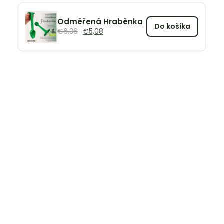
Odměřená Hraběnka
Do košíka
€
6,36
€
5,08