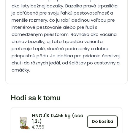
ako listy bežnej bazalky. Bazalka pravá trpasličia
je obľúbená pre svoju ľahkú pestovateľnosť a
menšie rozmery, čo ju robí ideálnou voľbou pre
interiérové pestovanie alebo pre ľudí s
obmedzeným priestorom. Rovnako ako väčšina
druhov bazalky, aj táto trpasličia varianta
preferuje teplé, slnečné podmienky a dobre
priepustnú pôdu. Je ideálna pre pridanie čerstvej
chuti do rôznych jedál, od šalátov po cestoviny a
omáčky.
Hodí sa k tomu
HNOJÍK 0,455 kg (cca
1,3L)
Do košíka
€
7,56