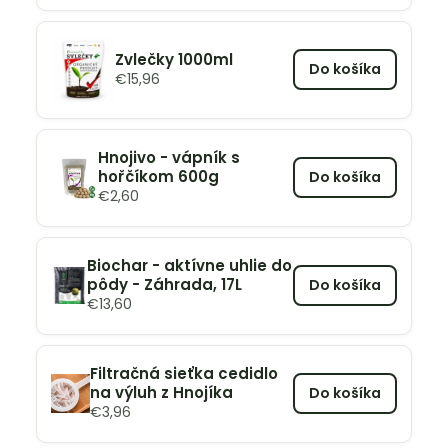
Zvlečky 1000ml
Do košíka
€
15,96
Hnojivo - vápník s
hořčíkom 600g
Do košíka
€
2,60
Biochar - aktívne uhlie do
pôdy - Záhrada, 17L
Do košíka
€
13,60
Filtračná sieťka cedidlo
na výluh z Hnojíka
Do košíka
€
3,96