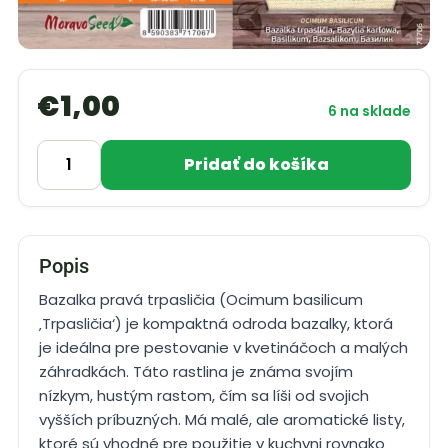
€
1,00
6 na sklade
Pridať do košíka
Popis
Bazalka pravá trpasličia (Ocimum basilicum
‚Trpasličia‘) je kompaktná odroda bazalky, ktorá
je ideálna pre pestovanie v kvetináčoch a malých
záhradkách. Táto rastlina je známa svojím
nízkym, hustým rastom, čím sa líši od svojich
vyšších príbuzných. Má malé, ale aromatické listy,
ktoré sú vhodné pre použitie v kuchyni rovnako