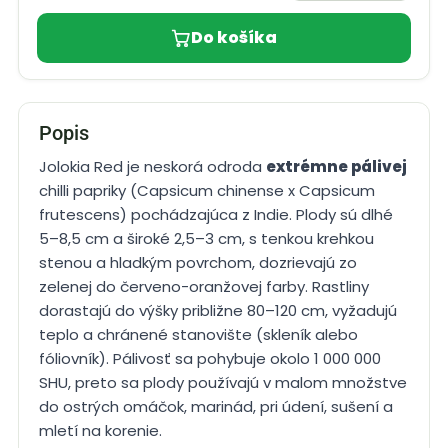
Do košíka
Popis
Jolokia Red je neskorá odroda
extrémne pálivej
chilli papriky (Capsicum chinense x Capsicum
frutescens) pochádzajúca z Indie. Plody sú dlhé
5–8,5 cm a široké 2,5–3 cm, s tenkou krehkou
stenou a hladkým povrchom, dozrievajú zo
zelenej do červeno-oranžovej farby. Rastliny
dorastajú do výšky približne 80–120 cm, vyžadujú
teplo a chránené stanovište (skleník alebo
fóliovník). Pálivosť sa pohybuje okolo 1 000 000
SHU, preto sa plody používajú v malom množstve
do ostrých omáčok, marinád, pri údení, sušení a
mletí na korenie.