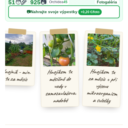
51
🧑‍🌾
925
📷
·
Fotogaléria
Orchidea
45
📷
Nahrajte svoje výpestky
+0,20 €/foto
Hnojíkem 1x
za měsíc + při
mikroorganismy
Hnojník - min.
Hnojíkem 1x
1x za měsíc
měsíčně do
výsevu
vody v
samozavlažovací
a svlečky
nadobě