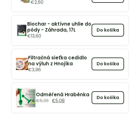
€
2,60
Biochar - aktívne uhlie do
pôdy - Záhrada, 17L
Do košíka
€
13,60
Filtračná sieťka cedidlo
na výluh z Hnojíka
Do košíka
€
3,96
Odměřená Hraběnka
Do košíka
€
6,36
€
5,08