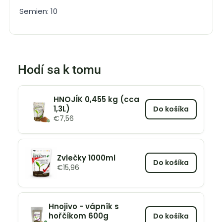
Semien: 10
Hodí sa k tomu
HNOJÍK 0,455 kg (cca
1,3L)
Do košíka
€
7,56
Zvlečky 1000ml
Do košíka
€
15,96
Hnojivo - vápník s
hořčíkom 600g
Do košíka