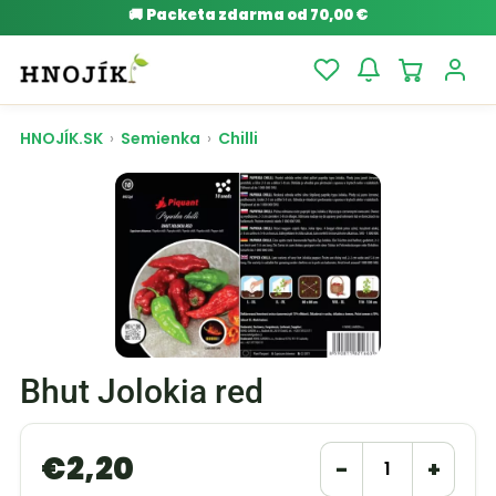
🚚
Packeta zdarma od 70,00 €
HNOJÍK.SK
›
Semienka
›
Chilli
Bhut Jolokia red
€
2,20
−
+