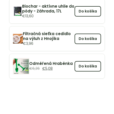
Biochar - aktívne uhlie do
pôdy - Záhrada, 17L
Do košíka
€
13,60
Filtračná sieťka cedidlo
na výluh z Hnojíka
Do košíka
€
3,96
Odměřená Hraběnka
Do košíka
€
6,36
€
5,08