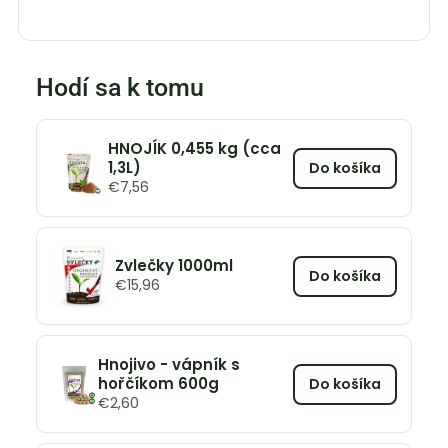
Hodí sa k tomu
HNOJÍK 0,455 kg (cca
1,3L)
Do košíka
€
7,56
Zvlečky 1000ml
Do košíka
€
15,96
Hnojivo - vápník s
hořčíkom 600g
Do košíka
€
2,60