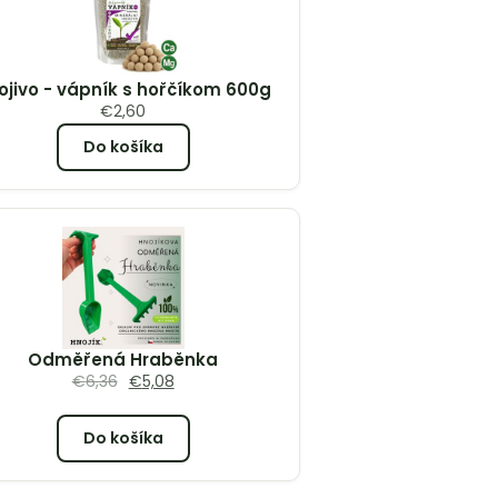
ojivo - vápník s hořčíkom 600g
€
2,60
Do košíka
Odměřená Hraběnka
€
6,36
€
5,08
Do košíka