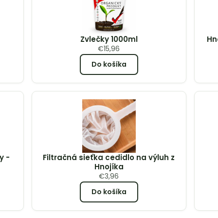
Zvlečky 1000ml
Hn
€
15,96
Do košíka
y -
Filtračná sieťka cedidlo na výluh z
Hnojíka
€
3,96
Do košíka