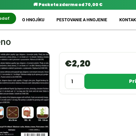
🚚
Packeta zdarma od 70,00 €
adať
O HNOJÍKU
PESTOVANIE A HNOJENIE
KONTAK
eno
€
2,20
Pr