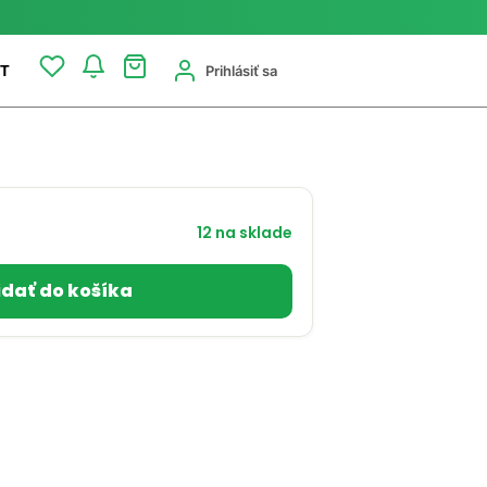
Prihlásiť sa
T
12 na sklade
idať do košíka