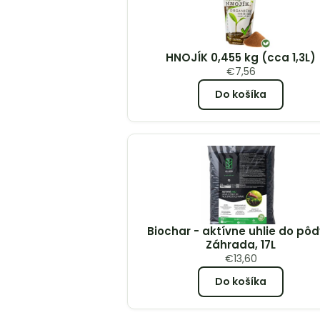
HNOJÍK 0,455 kg (cca 1,3L)
€
7,56
Do košíka
Biochar - aktívne uhlie do pôd
Záhrada, 17L
€
13,60
Do košíka