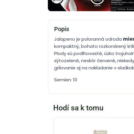
Popis
Jalapeno je poloranná odroda
mier
kompaktný, bohato rozkonárený krík 
Plody sú podlhovasté, úzko trojuholn
sýtozelené, neskôr červené, nieked
grilovanie aj na nakladanie v sladko
Semien: 10
Hodí sa k tomu