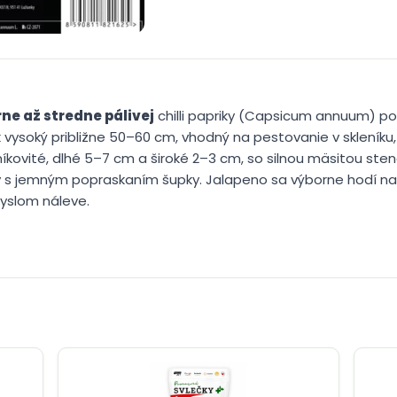
ne až stredne pálivej
chilli papriky (Capsicum annuum) poc
vysoký približne 50–60 cm, vhodný na pestovanie v skleníku,
íkovité, dlhé 5–7 cm a široké 2–3 cm, so silnou mäsitou steno
y s jemným popraskaním šupky. Jalapeno sa výborne hodí na 
kyslom náleve.