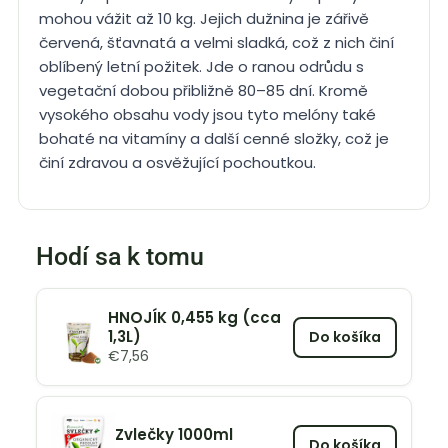
mohou vážit až 10 kg. Jejich dužnina je zářivě
červená, šťavnatá a velmi sladká, což z nich činí
oblíbený letní požitek. Jde o ranou odrůdu s
vegetační dobou přibližně 80–85 dní. Kromě
vysokého obsahu vody jsou tyto melóny také
bohaté na vitamíny a další cenné složky, což je
činí zdravou a osvěžující pochoutkou.
Hodí sa k tomu
HNOJÍK 0,455 kg (cca
1,3L)
Do košíka
€
7,56
Zvlečky 1000ml
Do košíka