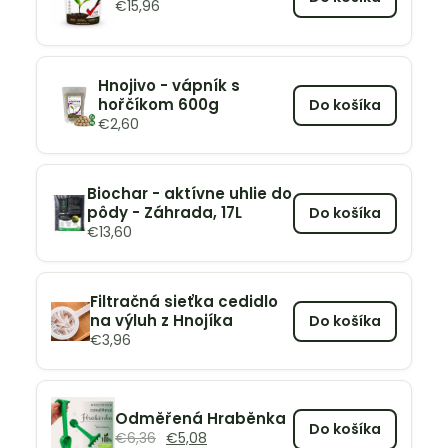
€
15,96
Hnojivo - vápník s
hořčíkom 600g
Do košíka
€
2,60
Biochar - aktívne uhlie do
pôdy - Záhrada, 17L
Do košíka
€
13,60
Filtračná sieťka cedidlo
na výluh z Hnojíka
Do košíka
€
3,96
Odměřená Hraběnka
Do košíka
€
6,36
€
5,08