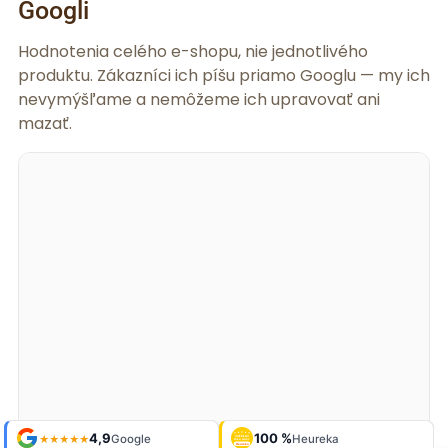
Googli
Hodnotenia celého e-shopu, nie jednotlivého
produktu. Zákazníci ich píšu priamo Googlu — my ich
nevymýšľame a nemôžeme ich upravovať ani
mazať.
Shop roku
Shop roku
4,9
4,9
100 %
Galerie
100 %
Galerie
'24 + '25
'24 + '25
Google
Google
Heureka
Heureka
925 fotek
925 fotek
★★★★★
★★★★★
OVĚŘENO
OVĚŘENO
ZÁKAZNÍKY
ZÁKAZNÍKY
Heureka
Heureka