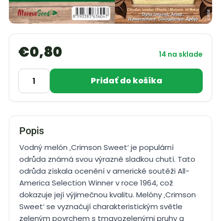
€
0,80
14 na sklade
Pridať do košíka
Popis
Vodný melón ‚Crimson Sweet‘ je populární
odrůda známá svou výrazně sladkou chutí. Tato
odrůda získala ocenění v americké soutěži All-
America Selection Winner v roce 1964, což
dokazuje její výjimečnou kvalitu. Melóny ‚Crimson
Sweet‘ se vyznačují charakteristickým světle
zeleným povrchem s tmavozelenými pruhy a