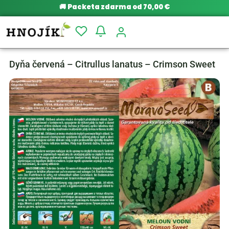
🚚
Packeta zdarma od 70,00 €
Dyňa červená – Citrullus lanatus – Crimson Sweet