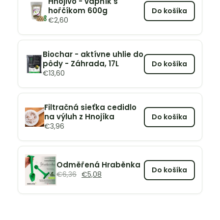
Hnojivo - vápník s
hořčíkom 600g
Do košíka
€
2,60
Biochar - aktívne uhlie do
pôdy - Záhrada, 17L
Do košíka
€
13,60
Filtračná sieťka cedidlo
na výluh z Hnojíka
Do košíka
€
3,96
Odměřená Hraběnka
Do košíka
€
6,36
€
5,08