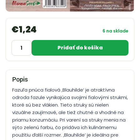
€
1,24
6 na sklade
Pridať do košíka
Popis
Fazuľa pnúca fialová ‚Blauhilde‘ je atraktívna
odroda fazule vynikajúca svojimi fialovými strukmi,
ktoré sú bez vlákien. Tieto struky sú nielen
vizuálne zaujímavé, ale tiež chutné a vhodné na
priamu konzumáciu. Pri varení sa struky menia na
sýto zelenú farbu, čo pridáva ich kulinárnemu
použitiu ďalší rozmer. ‚Blauhilde‘ je ideálna pre