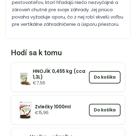
pestovateľov, ktorí hľadajú niečo nezvyčajné a
zároveň chutné pre svoje záhrady. Jej pnúca
povaha vyžaduje oporu, čo z nej robí skvelú voľbu
pre vertikálne záhradníčenie a úsporu priestoru​​​​​​​​​​​​.
Hodí sa k tomu
HNOJÍK 0,455 kg (cca
1,3L)
Do košíka
€
7,56
Zvlečky 1000ml
Do košíka
€
15,96