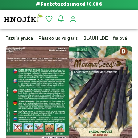
🚚
Packeta zdarma od 70,00 €
Fazuľa pnúca – Phaseolus vulgaris – BLAUHILDE – fialová