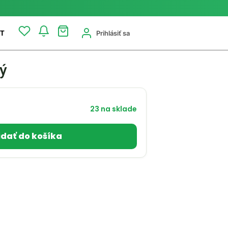
Prihlásiť sa
T
ý
23 na sklade
idať do košíka