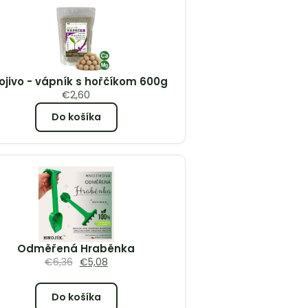
ojivo - vápník s hořčíkom 600g
€
2,60
Do košíka
Odměřená Hraběnka
€
6,36
€
5,08
Do košíka