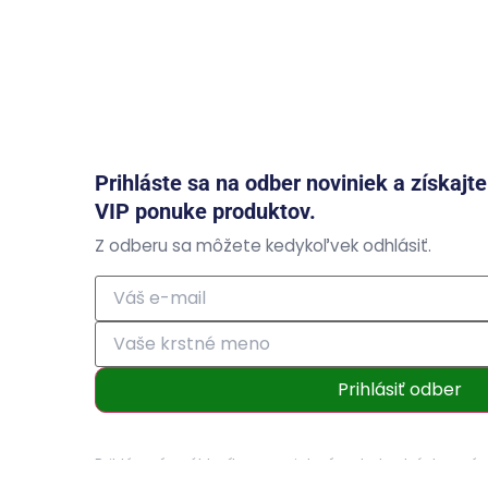
Prihláste sa na odber noviniek a získajt
VIP ponuke produktov.
Z odberu sa môžete kedykoľvek odhlásiť.
Prihlásiť odber
Prihlásením súhlasíte so zasielaním obchodných ozná
osobných údajov
.