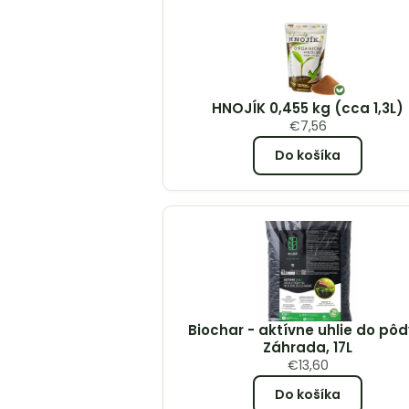
HNOJÍK 0,455 kg (cca 1,3L)
€
7,56
Do košíka
Biochar - aktívne uhlie do pôd
Záhrada, 17L
€
13,60
Do košíka