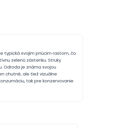
 je typická svojim pnúcim rastom, čo
tívnu zelenú zástenku. Struky
iu. Odroda je známa svojou
n chutné, ale tiež vizuálne
 konzumáciu, tak pre konzervovanie