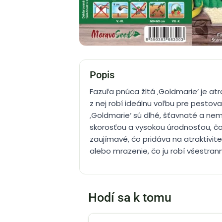
Popis
Fazuľa pnúca žltá ‚Goldmarie‘ je at
z nej robí ideálnu voľbu pre pestov
‚Goldmarie‘ sú dlhé, šťavnaté a ne
skorosťou a vysokou úrodnosťou, čo 
zaujímavé, čo pridáva na atraktivit
alebo mrazenie, čo ju robí všestrann
Hodí sa k tomu