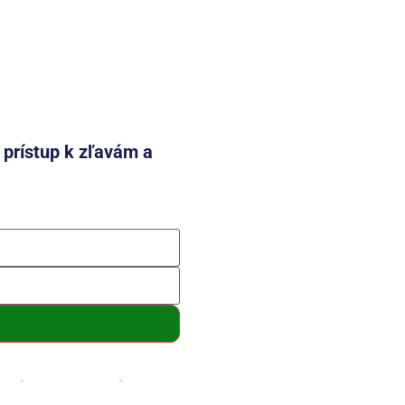
e prístup k zľavám a
mení a so spracovaním