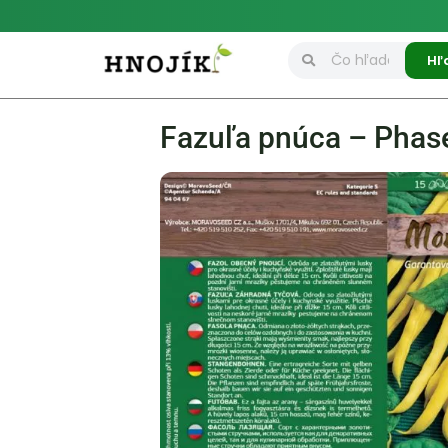
Hľ
Fazuľa pnúca – Phas