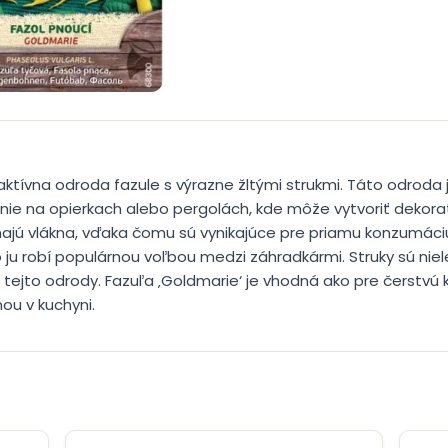
raktívna odroda fazule s výrazne žltými strukmi. Táto odroda
anie na opierkach alebo pergolách, kde môže vytvoriť dekora
majú vlákna, vďaka čomu sú vynikajúce pre priamu konzumác
ju robí populárnou voľbou medzi záhradkármi. Struky sú niele
e tejto odrody. Fazuľa ‚Goldmarie‘ je vhodná ako pre čerstvú
ou v kuchyni.