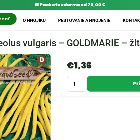
🚚
Packeta zdarma od 70,00 €
adať
O HNOJÍKU
PESTOVANIE A HNOJENIE
KONTAK
eolus vulgaris – GOLDMARIE – žlt
€
1,36
Pr