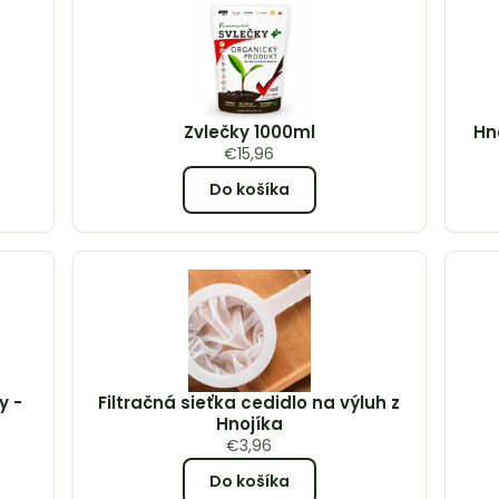
Zvlečky 1000ml
Hn
€
15,96
Do košíka
y -
Filtračná sieťka cedidlo na výluh z
Hnojíka
€
3,96
Do košíka