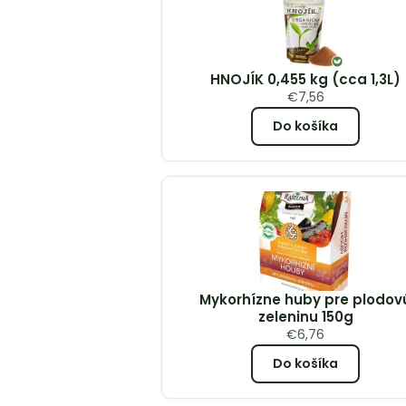
HNOJÍK 0,455 kg (cca 1,3L)
€
7,56
Do košíka
Mykorhízne huby pre plodov
zeleninu 150g
€
6,76
Do košíka