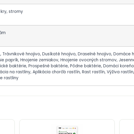
, kry, stromy
bám
, Trávnikové hnojivo, Dusíkaté hnojivo, Draselné hnojivo, Domáce h
ie paprík, Hnojenie zemiakov, Hnojenie ovocných stromov, Jesenné
ické baktérie, Prospešné baktérie, Pôdne baktérie, Domáci koreňo
kácia na rastliny, Aplikácia chorôb rastlín, Rast rastlín, Výživa rastl
e rastliny