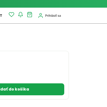
Prihlásiť sa
T
idať do košíka