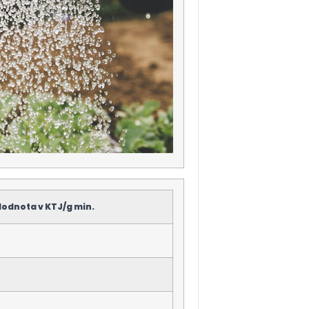
odnota v KTJ/g min.