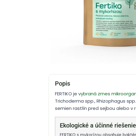
Popis
FERTIKO je
vybraná zmes mikroorga
Trichoderma spp., Rhizophagus spp.),
semien rastlín pred sejbou alebo v 
Ekologické a účinné riešenie
FERTIKO s mykorízou obsahuje baktérie 