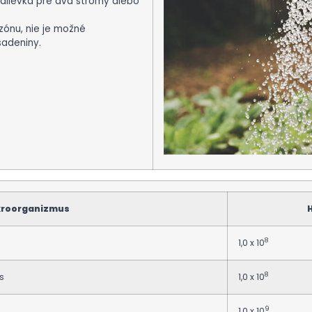
 zálievka pre dva stromy alebo
ónu, nie je možné
sadeniny.
kroorganizmus
H
8
1,0 x 10
8
s
1,0 x 10
9
1,0 x 10