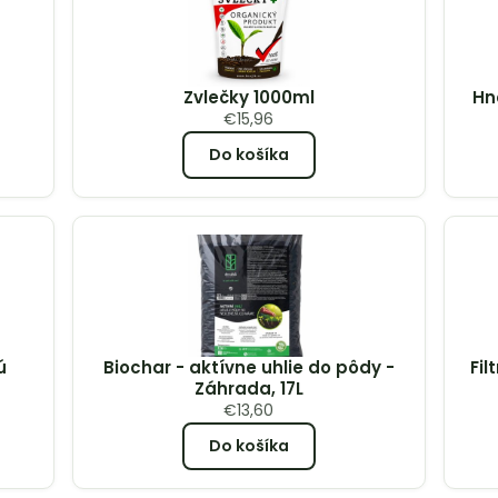
Zvlečky 1000ml
Hn
€
15,96
Do košíka
ú
Biochar - aktívne uhlie do pôdy -
Fil
Záhrada, 17L
€
13,60
Do košíka