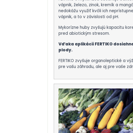
vápnik, železo, zinok, kremík a mang
nedokážu využiť kvôli ich neprístupnej
vápnik, a to v závislosti od pH.
Mykorízne huby zvyšujú kapacitu kore
pred abiotickým stresom.
Vďaka aplikácii FERTIKO dosiahnete
plody.
FERTIKO zvyšuje organoleptické a výž
pre vašu záhradu, ale aj pre vaše zdr