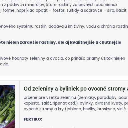
án z pôdnych minerálov, ktoré rastliny za bežných podmienok
 forme, napríklad apatit – fosfor, sulfidy a sadrovce – síra, kalcit
ňového systému rastlín, dodávajú im živiny, vodu a chránia rastli
 nielen zdravšie rastliny, ale aj kvalitnejšie a chutnejšie
ivové hodnoty zeleniny a ovocia, čo prináša priamy úžitok nielen
avie.
Od zeleniny a byliniek po ovocné stromy 
Určené pre všetku zeleninu (zemiaky, paradajky, papriky
kapusta, šalát, špenát atď.), bylinky, okrasné kvety, p
ovocné stromy a kry (jablone, hrušky, broskyne, vinič, 
FERTIKO: