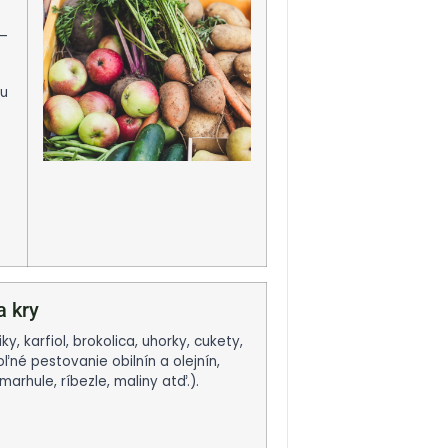
 –
nu
a kry
, karfiol, brokolica, uhorky, cukety,
oľné pestovanie obilnín a olejnín,
marhule, ríbezle, maliny atď.).