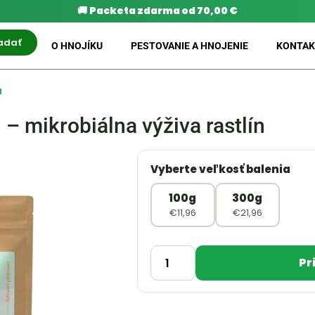
🚚
Packeta zdarma od 70,00 €
adať
O HNOJÍKU
PESTOVANIE A HNOJENIE
KONTAK
u
– mikrobiálna výživa rastlín
Vyberte veľkosť balenia
100g
300g
€11,96
€21,96
Pr