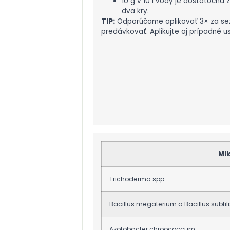
10 g v 10 l vody je dostatočná
dva kry.
TIP:
Odporúčame aplikovať 3× za sez
predávkovať. Aplikujte aj prípadné u
Mi
Trichoderma spp.
Bacillus megaterium a Bacillus subtili
Azotobacter chroococcum