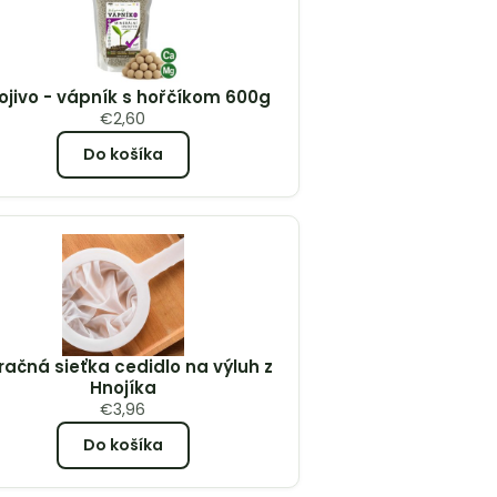
ojivo - vápník s hořčíkom 600g
€
2,60
Do košíka
tračná sieťka cedidlo na výluh z
Hnojíka
€
3,96
Do košíka