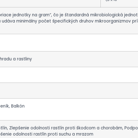
oriace jednotky na gram“, čo je štandardná mikrobiologická jednot
 udáva minimálny počet špecifických druhov mikroorganizmov prí
hradu a rastliny
eník, Balkón
tlín, Zlepšenie odolnosti rastlín proti škodcom a chorobám, Podpo
epšenie odolnosti rastlín proti suchu a mrazom