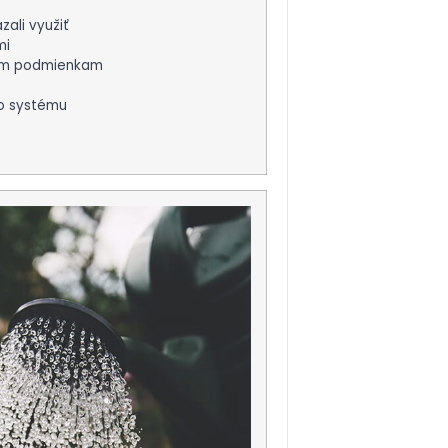
zali využiť
mi
ckým podmienkam
ho systému