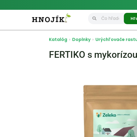
Hľ
Katalóg
›
Doplnky
›
Urýchľovače rast
FERTIKO s mykorízou 