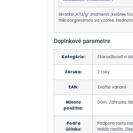
Skratka „KTJ/g“ znamená „kolónie tv
mikroorganizmov vo vzorke. Hodnota
Doplnkové parametre
Kategórie
:
Starostlivosť o zá
Záruka
:
2 roky
EAN
:
Zvoľte variant
Miesto
Dom, Záhrada, Skl
použitia
:
Podľa
Podpora rastu ras
účinku
:
hnilôb rastlín, Zl