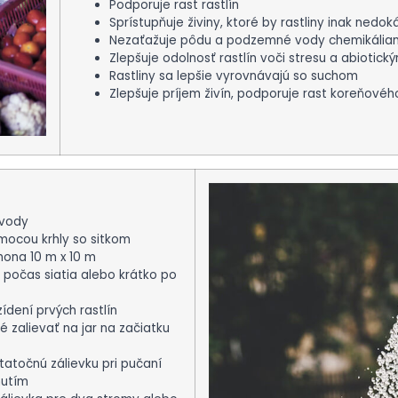
Podporuje rast rastlín
Sprístupňuje živiny, ktoré by rastliny inak nedoká
Nezaťažuje pôdu a podzemné vody chemikália
Zlepšuje odolnosť rastlín voči stresu a abioti
Rastliny sa lepšie vyrovnávajú so suchom
Zlepšuje príjem živín, podporuje rast koreňové
 vody
mocou krhly so sitkom
hona 10 m x 10 m
počas siatia alebo krátko po
zídení prvých rastlín
é zalievať na jar na začiatku
tatočnú zálievku pri pučaní
nutím