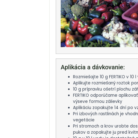
Aplikácia a dávkovanie:
Rozmiešajte 10 g FERTIKO v 10 l
Aplikujte rozmiešaný roztok po
10 g prípravku ošetrí plochu zá
FERTIKO odporúčame aplikovať 
výseve formou zálievky
Aplikáciu zopakujte 14 dní po v
Pri izbových rastlinách je vhodn
vegetácie
Pri stromoch a krov urobte dos
pukov a zopakujte ju pred kvit