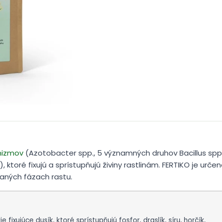
nizmov
(Azotobacter spp., 5 významných druhov Bacillus spp., 
 ktoré fixujú a sprístupňujú živiny rastlinám. FERTIKO je urče
raných fázach rastu.
fixujúce dusík, ktoré sprístupňujú fosfor, draslík, síru, horčík,