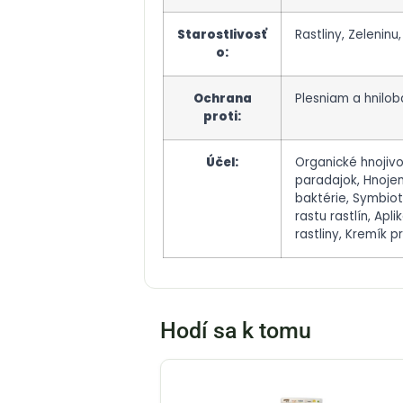
Starostlivosť
Rastliny, Zeleninu
o
:
Ochrana
Plesniam a hnilo
proti
:
Účel
:
Organické hnojivo
paradajok, Hnojen
baktérie, Symbiot
rastu rastlín, Apli
rastliny, Kremík pr
Hodí sa k tomu