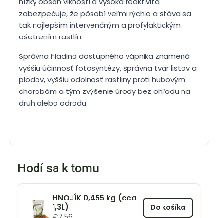
nízky obsah vlkhosti a vysoká reaktivita
zabezpečuje, že pôsobí veľmi rýchlo a stáva sa
tak najlepším intervenčným a profylaktickým
ošetrením rastlín.
Správna hladina dostupného vápnika znamená
vyššiu účinnosť fotosyntézy, správna tvar listov a
plodov, vyššiu odolnosť rastliny proti hubovým
chorobám a tým zvýšenie úrody bez ohľadu na
druh alebo odrodu.
Hodí sa k tomu
HNOJÍK 0,455 kg (cca
1,3L)
Do košíka
€
7,56