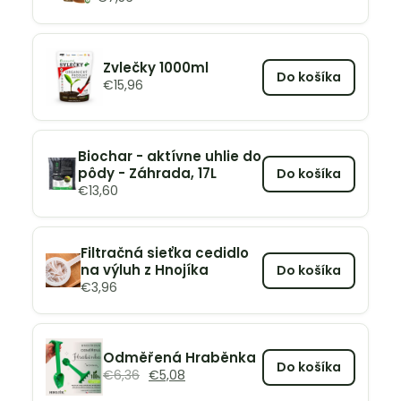
Zvlečky 1000ml
Do košíka
€
15,96
Biochar - aktívne uhlie do
pôdy - Záhrada, 17L
Do košíka
€
13,60
Filtračná sieťka cedidlo
na výluh z Hnojíka
Do košíka
€
3,96
Odměřená Hraběnka
Do košíka
€
6,36
€
5,08