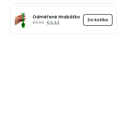
Odměřené Hrabátko
Do košíka
€
5,56
€
4,44