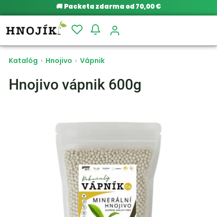
🚚
Packeta zdarma od 70,00 €
Katalóg
›
Hnojivo
›
Vápnik
Hnojivo vápnik 600g