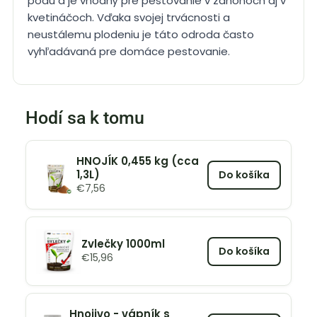
pôdu a je vhodný pre pestovanie v záhonoch aj v
kvetináčoch. Vďaka svojej trvácnosti a
neustálemu plodeniu je táto odroda často
vyhľadávaná pre domáce pestovanie.
Hodí sa k tomu
HNOJÍK 0,455 kg (cca
1,3L)
Do košíka
€
7,56
Zvlečky 1000ml
Do košíka
€
15,96
Hnojivo - vápník s