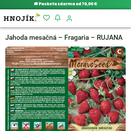
🚚
Packeta zdarma od 70,00 €
Jahoda mesačná – Fragaria – RUJANA