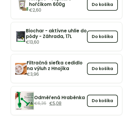
hořčíkom 600g
Do košíka
€
2,60
Biochar - aktívne uhlie do
pôdy - Záhrada, 17L
Do košíka
€
13,60
Filtračná sieťka cedidlo
na výluh z Hnojíka
Do košíka
€
3,96
Odměřená Hraběnka
Do košíka
€
6,36
€
5,08