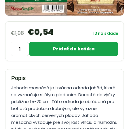
€
0,54
€
1,08
13 na sklade
Pridať do košíka
Popis
Jahoda mesačná je trvácna odroda jahôd, ktorá
sa vyznačuje stálym plodením. Dorastá do výšky
približne 15-20 cm. Táto odroda je obľúbená pre
bohatú produkciu drobných, ale výrazne
aromatických červených plodov. Jahoda
mesačná vyžaduje pre svoj rast vlhčiu a humóznu