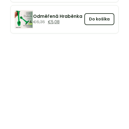
Odměřená Hraběnka
Do košíka
€
6,36
€
5,08