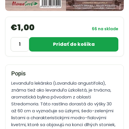
€
1,00
66 na sklade
Pridať do košíka
Popis
Levanduľa lekárska (Lavandula angustifolia),
známa tiež ako levanduľa úzkolistá, je trvácna,
aromatická bylina pôvodom z oblasti
Stredomoria. Táto rastlina dorastá do výšky 30
až 60 cm a vyznačuje sa úzkymi, šedo-zelenými
listami a charakteristickými modro-fialovými
kvetmi, ktoré sa objavujú na konci dlhých stoniek,