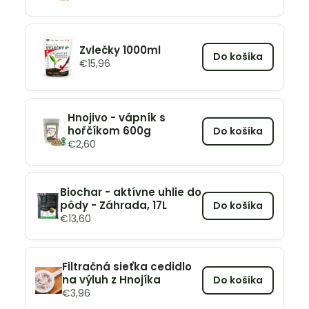
Zvlečky 1000ml
Do košíka
€
15,96
Hnojivo - vápník s
hořčíkom 600g
Do košíka
€
2,60
Biochar - aktívne uhlie do
pôdy - Záhrada, 17L
Do košíka
€
13,60
Filtračná sieťka cedidlo
na výluh z Hnojíka
Do košíka
€
3,96