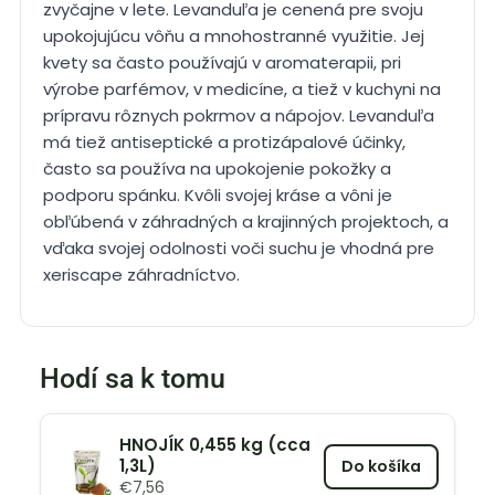
zvyčajne v lete. Levanduľa je cenená pre svoju
upokojujúcu vôňu a mnohostranné využitie. Jej
kvety sa často používajú v aromaterapii, pri
výrobe parfémov, v medicíne, a tiež v kuchyni na
prípravu rôznych pokrmov a nápojov. Levanduľa
má tiež antiseptické a protizápalové účinky,
často sa používa na upokojenie pokožky a
podporu spánku. Kvôli svojej kráse a vôni je
obľúbená v záhradných a krajinných projektoch, a
vďaka svojej odolnosti voči suchu je vhodná pre
xeriscape záhradníctvo.
Hodí sa k tomu
HNOJÍK 0,455 kg (cca
1,3L)
Do košíka
€
7,56