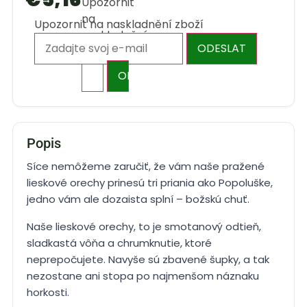
Upozornit
na
Upozornit na naskladnění zboží
naskladnění
ODESLAT
zboží
ODESLAT
Popis
Síce nemôžeme zaručiť, že vám naše pražené
lieskové orechy prinesú tri priania ako Popoluške,
jedno vám ale dozaista splní – božskú chuť.
Naše lieskové orechy, to je smotanový odtieň,
sladkastá vôňa a chrumknutie, ktoré
neprepočujete. Navyše sú zbavené šupky, a tak
nezostane ani stopa po najmenšom náznaku
horkosti.