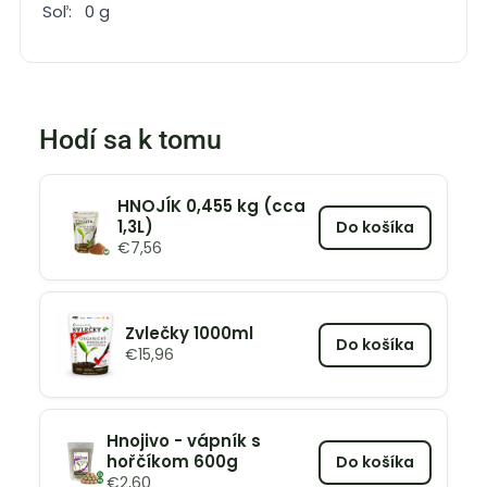
Soľ: 0 g
Hodí sa k tomu
HNOJÍK 0,455 kg (cca
1,3L)
Do košíka
€
7,56
Zvlečky 1000ml
Do košíka
€
15,96
Hnojivo - vápník s
hořčíkom 600g
Do košíka
€
2,60