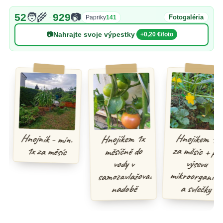
52
🧑‍🌾
929
📷
·
Fotogaléria
Papriky
141
📷
Nahrajte svoje výpestky
+0,20 €/foto
Hnojíkem 1x
za měsíc + při
mikroorganismy
Hnojník - min.
Hnojíkem 1x
1x za měsíc
měsíčně do
výsevu
vody v
samozavlažovací
a svlečky
nadobě