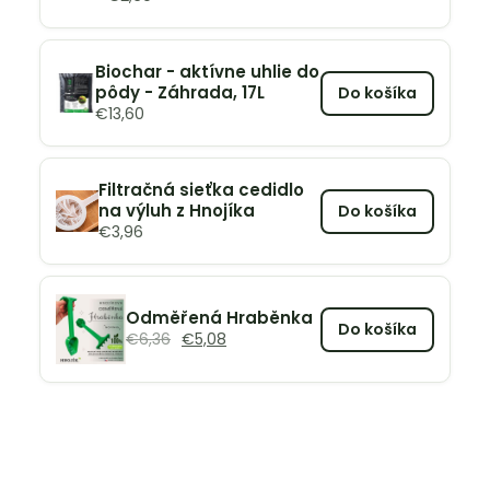
Biochar - aktívne uhlie do
pôdy - Záhrada, 17L
Do košíka
€
13,60
Filtračná sieťka cedidlo
na výluh z Hnojíka
Do košíka
€
3,96
Odměřená Hraběnka
Do košíka
€
6,36
€
5,08