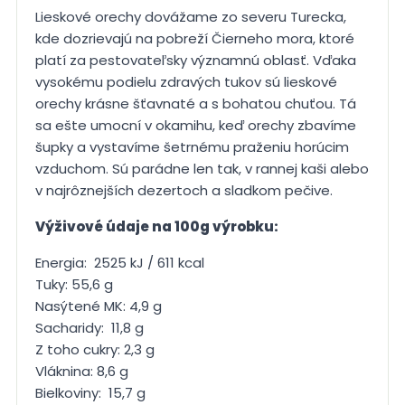
Lieskové orechy dovážame zo severu Turecka,
kde dozrievajú na pobreží Čierneho mora, ktoré
platí za pestovateľsky významnú oblasť. Vďaka
vysokému podielu zdravých tukov sú lieskové
orechy krásne šťavnaté a s bohatou chuťou. Tá
sa ešte umocní v okamihu, keď orechy zbavíme
šupky a vystavíme šetrnému praženiu horúcim
vzduchom. Sú parádne len tak, v rannej kaši alebo
v najrôznejších dezertoch a sladkom pečive.
Výživové údaje na 100g výrobku:
Energia: 2525 kJ / 611 kcal
Tuky: 55,6 g
Nasýtené MK: 4,9 g
Sacharidy: 11,8 g
Z toho cukry: 2,3 g
Vláknina: 8,6 g
Bielkoviny: 15,7 g