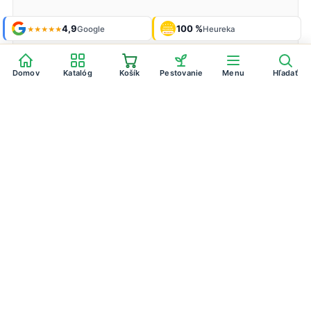
Shop roku
4,9
100 %
Galéria
'24 + '25
Google
Heureka
929 fotiek
★★★★★
OVERENÉ
ZÁKAZNÍKMI
Heureka
Domov
Katalóg
Košík
Pestovanie
Menu
Hľadať