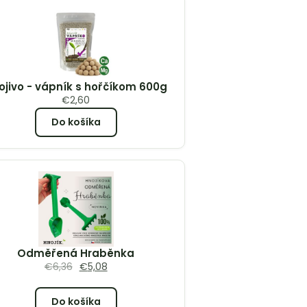
ojivo - vápník s hořčíkom 600g
€
2,60
Do košíka
Odměřená Hraběnka
€
6,36
€
5,08
Do košíka