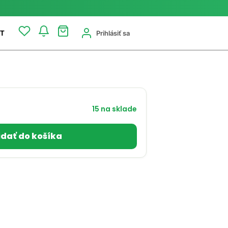
Prihlásiť sa
T
15 na sklade
idať do košíka