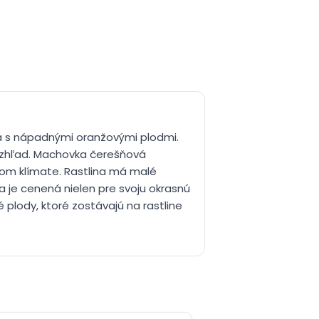
ka s nápadnými oranžovými plodmi.
 vzhľad. Machovka čerešňová
nom klímate. Rastlina má malé
a je cenená nielen pre svoju okrasnú
 plody, ktoré zostávajú na rastline