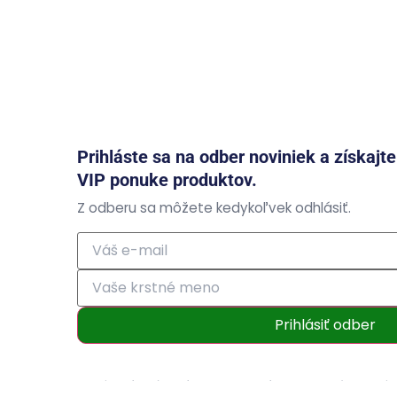
Prihláste sa na odber noviniek a získajt
VIP ponuke produktov.
Z odberu sa môžete kedykoľvek odhlásiť.
Prihlásiť odber
Prihlásením súhlasíte so zasielaním obchodných ozná