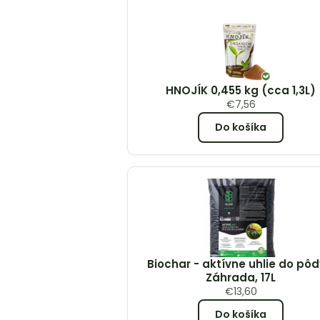
HNOJÍK 0,455 kg (cca 1,3L)
€
7,56
Do košíka
Biochar - aktívne uhlie do pôd
Záhrada, 17L
€
13,60
Do košíka