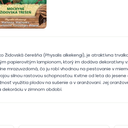
 Židovská čerešňa (Physalis alkekengi), je atraktívna trval
ickým papierovitým lampionom, ktorý im dodáva dekoratívny
plne mrazuvzdorná, čo ju robí vhodnou na pestovanie v mier
jou silnou rastovou schopnosťou. Kvitne od leta do jesene 
nosť využitia plodov na sušenie a v aranžovaní. Jej oranžové
na dekoráciu v zimnom období.