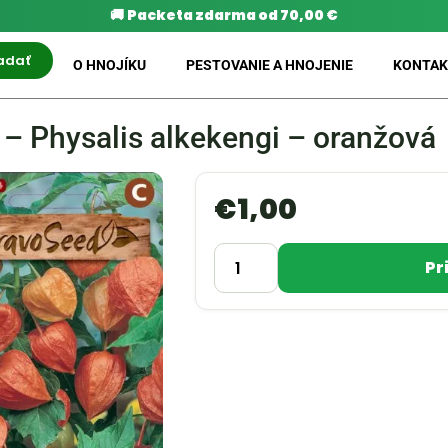
🚚
Packeta zdarma od 70,00 €
adať
O HNOJÍKU
PESTOVANIE A HNOJENIE
KONTAK
– Physalis alkekengi – oranžová
€
1,00
Pr