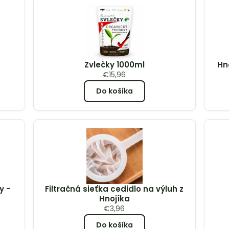
Zvlečky 1000ml
Hn
€
15,96
Do košíka
y -
Filtračná sieťka cedidlo na výluh z
Hnojíka
€
3,96
Do košíka