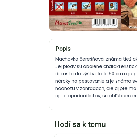
Popis
Machovka čerešňová, známa tiež ako
Jej plody sú obalené charakterist
dorastá do výšky okolo 60 cm a je 
nároky na pestovanie a je známa svo
hodnotu v záhradách, ale aj pre mož
aj po opadaní listov, sú obľúbené 
Hodí sa k tomu