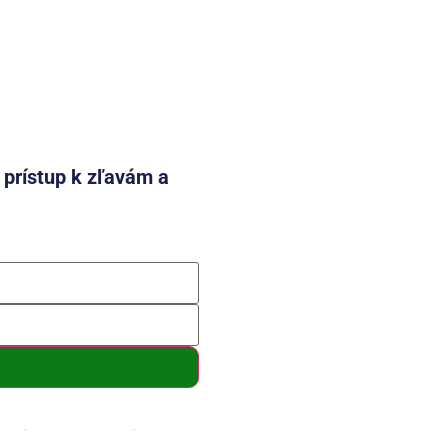
e prístup k zľavám a
mení a so spracovaním