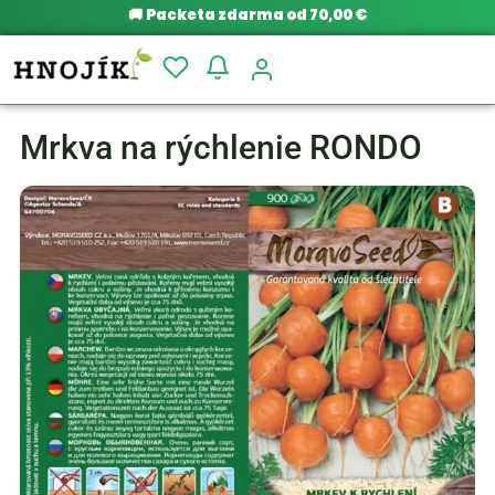
🚚
Packeta zdarma od 70,00 €
Mrkva na rýchlenie RONDO