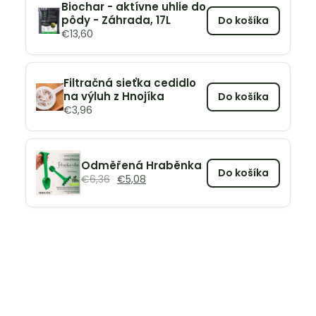
Biochar - aktívne uhlie do
pôdy - Záhrada, 17L
Do košíka
€
13,60
Filtračná sieťka cedidlo
na výluh z Hnojíka
Do košíka
€
3,96
Odměřená Hraběnka
Do košíka
€
6,36
€
5,08