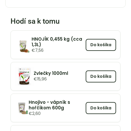
Hodí sa k tomu
HNOJÍK 0,455 kg (cca
1,3L)
Do košíka
€
7,56
Zvlečky 1000ml
Do košíka
€
15,96
Hnojivo - vápník s
hořčíkom 600g
Do košíka
€
2,60