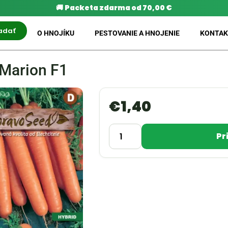
🚚
Packeta zdarma od 70,00 €
adať
O HNOJÍKU
PESTOVANIE A HNOJENIE
KONTAK
 Marion F1
€
1,40
Pr