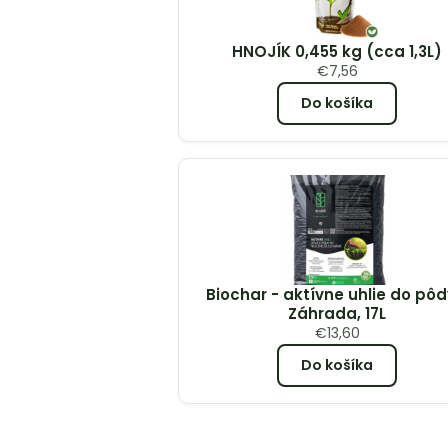
HNOJÍK 0,455 kg (cca 1,3L)
€
7,56
Do košíka
Biochar - aktívne uhlie do pôd
Záhrada, 17L
€
13,60
Do košíka