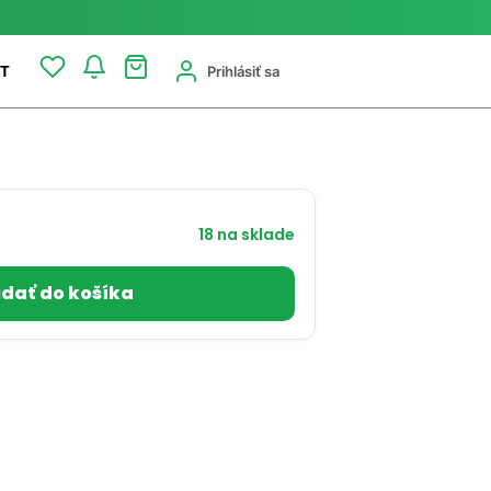
Prihlásiť sa
T
18 na sklade
idať do košíka