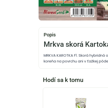
Popis
Mrkva skorá Karto
MRKVA KAROTKA F1. Skorá hybridná o
koreňa na povrchu ani v ťažkej pôd
Hodí sa k tomu