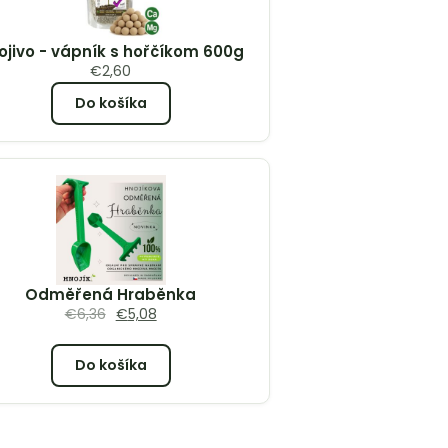
ojivo - vápník s hořčíkom 600g
€
2,60
Do košíka
Odměřená Hraběnka
€
6,36
€
5,08
Do košíka