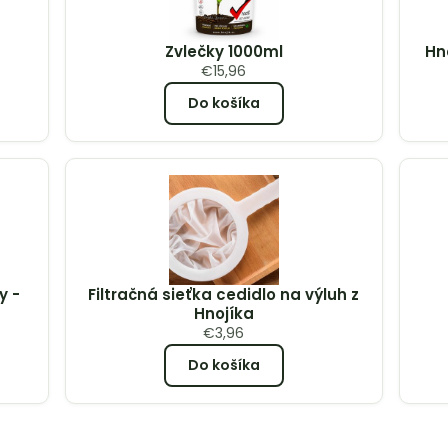
Zvlečky 1000ml
Hn
€
15,96
Do košíka
y -
Filtračná sieťka cedidlo na výluh z
Hnojíka
€
3,96
Do košíka