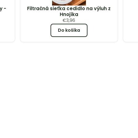
y -
Filtračná sieťka cedidlo na výluh z
Hnojíka
€
3,96
Do košíka