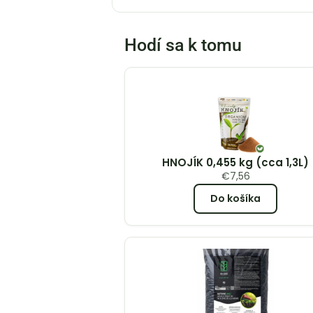
Hodí sa k tomu
HNOJÍK 0,455 kg (cca 1,3L)
€
7,56
Do košíka