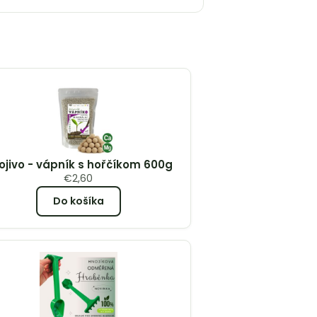
ojivo - vápník s hořčíkom 600g
€
2,60
Do košíka