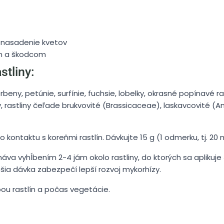
e nasadenie kvetov
ám a škodcom
stliny:
beny, petúnie, surfínie, fuchsie, lobelky, okrasné popínavé ras
ey, rastliny čeľade brukvovité (Brassicaceae), laskavcovité
o kontaktu s koreňmi rastlín. Dávkujte 15 g (1 odmerku, tj. 20 m
náva vyhĺbením 2-4 jám okolo rastliny, do ktorých sa aplikuje 3
šia dávka zabezpečí lepší rozvoj mykorhízy.
ou rastlín a počas vegetácie.