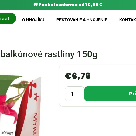
🚚
Packeta zdarma od 70,00 €
adať
O HNOJÍKU
PESTOVANIE A HNOJENIE
KONTAK
balkónové rastliny 150g
€
6,76
Pr