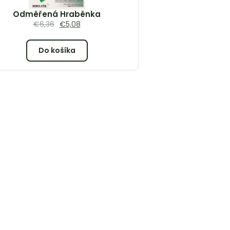
Odměřená Hraběnka
€
6,36
€
5,08
Do košíka