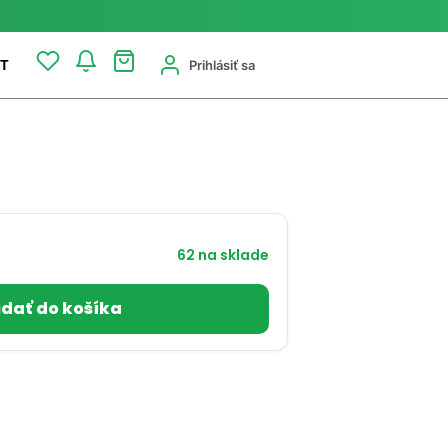
Prihlásiť sa
T
62 na sklade
idať do košíka