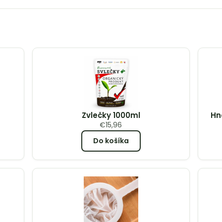
Zvlečky 1000ml
Hn
€
15,96
Do košíka