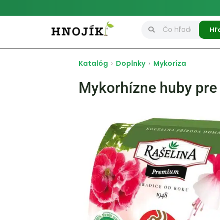
Hľ
Katalóg
›
Doplnky
›
Mykoríza
Mykorhízne huby pre 