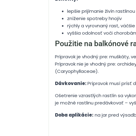
lepšie prijímanie živín rastlinou
zníženie spotreby hnojív
rýchly a vyrovnaný rast, väčši
vyššia odolnosť voči chorob
Použitie na balkónové ra
Prípravok je vhodný pre: muškáty, ver
Prípravok nie je vhodný pre: orchid
(Caryophyllaceae).
Dávkovanie:
Prípravok musí prísť d
Ošetrenie vzrastlých rastlín sa vyko
je možné rastlinu predávkovať – vyš
Doba aplikácie:
na jar pred výsadb