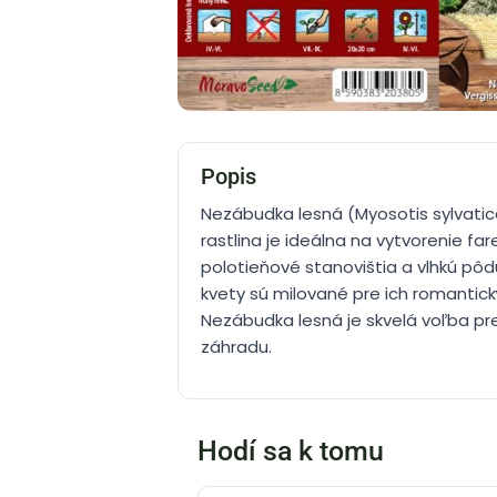
Popis
Nezábudka lesná (Myosotis sylvati
rastlina je ideálna na vytvorenie 
polotieňové stanovištia a vlhkú pôd
kvety sú milované pre ich romantick
Nezábudka lesná je skvelá voľba pre
záhradu.
Hodí sa k tomu