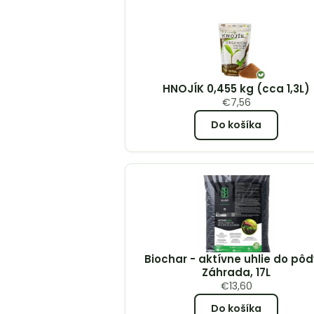
HNOJÍK 0,455 kg (cca 1,3L)
€
7,56
Do košíka
Biochar - aktívne uhlie do pôd
Záhrada, 17L
€
13,60
Do košíka