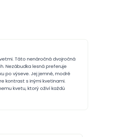
kvetmi. Táto nenáročná dvojročná
h. Nezábudka lesná preferuje
oku po výseve. Jej jemné, modré
e kontrast s inými kvetinami.
emu kvetu, ktorý oživí každú