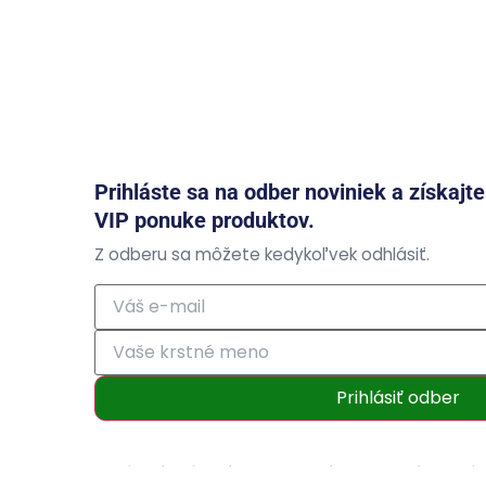
Prihláste sa na odber noviniek a získajt
VIP ponuke produktov.
Z odberu sa môžete kedykoľvek odhlásiť.
Prihlásiť odber
Prihlásením súhlasíte so zasielaním obchodných ozná