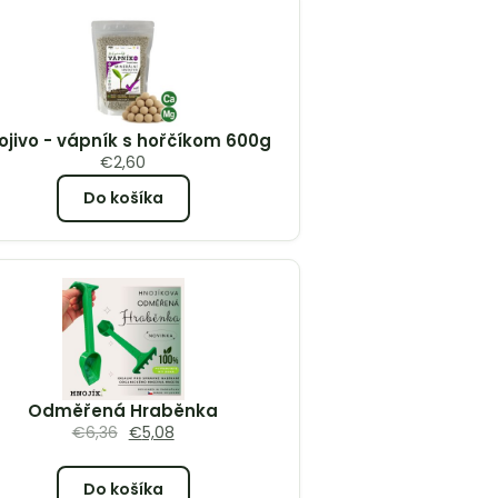
ojivo - vápník s hořčíkom 600g
€
2,60
Do košíka
Odměřená Hraběnka
€
6,36
€
5,08
Do košíka