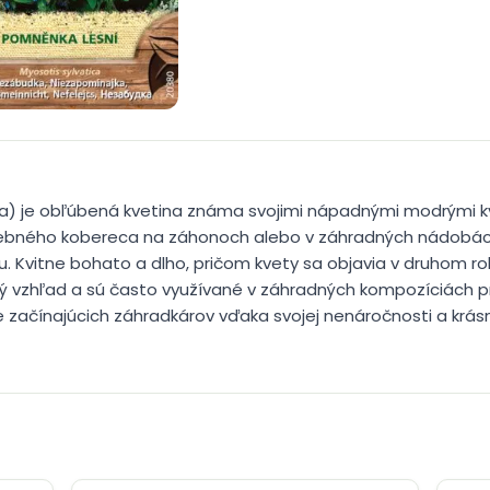
ca) je obľúbená kvetina známa svojimi nápadnými modrými 
farebného kobereca na záhonoch alebo v záhradných nádobác
u. Kvitne bohato a dlho, pričom kvety sa objavia v druhom r
ý vzhľad a sú často využívané v záhradných kompozíciách pr
 začínajúcich záhradkárov vďaka svojej nenáročnosti a krásn