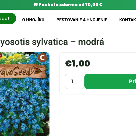
🚚
Packeta zdarma od 70,00 €
adať
O HNOJÍKU
PESTOVANIE A HNOJENIE
KONTAK
osotis sylvatica – modrá
€
1,00
Pr