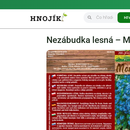
Hľ
Nezábudka lesná – My