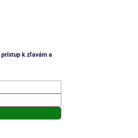
e prístup k zľavám a
mení a so spracovaním