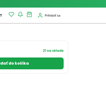
Prihlásiť sa
T
21 na sklade
idať do košíka