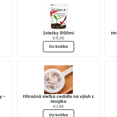
Zvlečky 1000ml
Hn
€
15,96
Do košíka
y -
Filtračná sieťka cedidlo na výluh z
Hnojíka
€
3,96
Do košíka