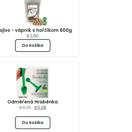
ojivo - vápník s hořčíkom 600g
€
2,60
Do košíka
Odměřená Hraběnka
€
6,36
€
5,08
Do košíka