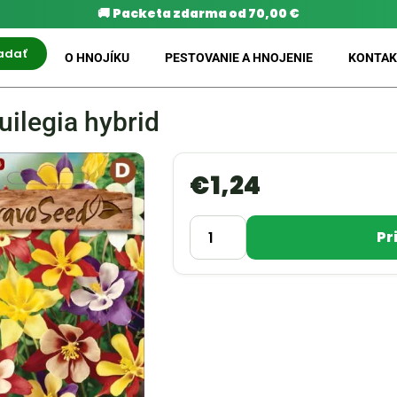
🚚
Packeta zdarma od 70,00 €
adať
O HNOJÍKU
PESTOVANIE A HNOJENIE
KONTAK
uilegia hybrid
€
1,24
Pr