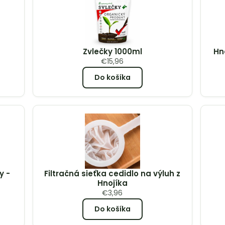
Zvlečky 1000ml
Hn
€
15,96
Do košíka
y -
Filtračná sieťka cedidlo na výluh z
Hnojíka
€
3,96
Do košíka