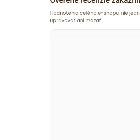
Overené recenzie zákazní
Hodnotenia celého e-shopu, nie jed
upravovať ani mazať.