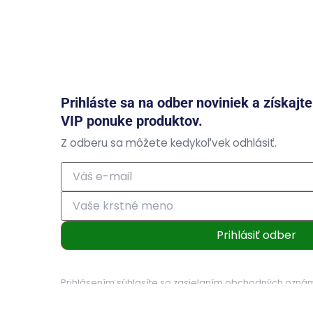
Prihláste sa na odber noviniek a získajt
VIP ponuke produktov.
Z odberu sa môžete kedykoľvek odhlásiť.
Prihlásiť odber
Prihlásením súhlasíte so zasielaním obchodných ozná
osobných údajov
.