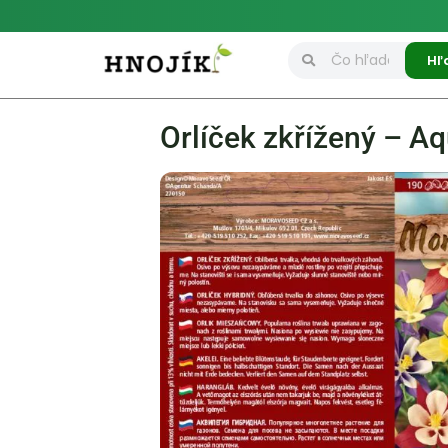
Hľ
Orlíček zkřížený – Aq