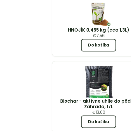
HNOJÍK 0,455 kg (cca 1,3L)
€
7,56
Do košíka
Biochar - aktívne uhlie do pôd
Záhrada, 17L
€
13,60
Do košíka