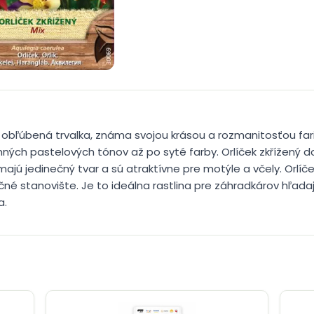
 je obľúbená trvalka, známa svojou krásou a rozmanitosťou f
ných pastelových tónov až po syté farby. Orlíček zkřížený do
ajú jedinečný tvar a sú atraktívne pre motýle a včely. Orlíče
é stanovište. Je to ideálna rastlina pre záhradkárov hľadaj
a.