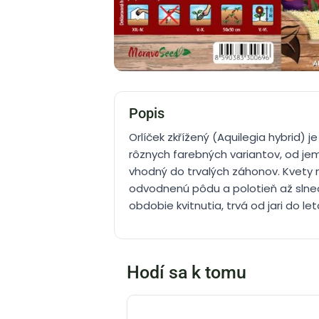
Popis
Orlíček zkřížený (Aquilegia hybrid)
rôznych farebných variantov, od jem
vhodný do trvalých záhonov. Kvety m
odvodnenú pôdu a polotieň až slnečn
obdobie kvitnutia, trvá od jari do let
Hodí sa k tomu