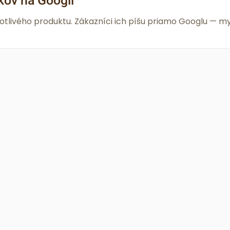
kov na Googli
notlivého produktu. Zákazníci ich píšu priamo Googlu —