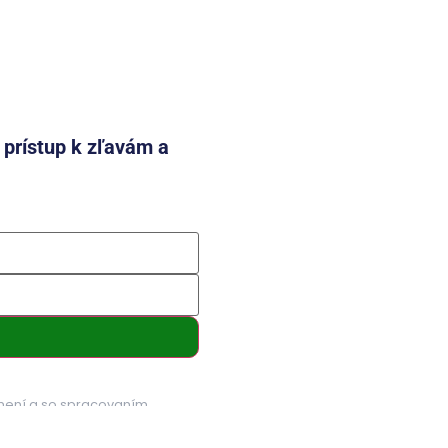
e prístup k zľavám a
mení a so spracovaním