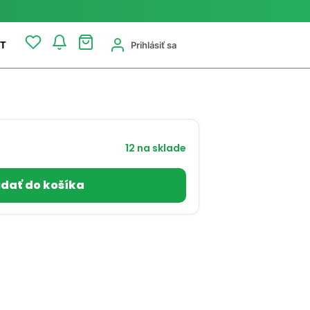
Prihlásiť sa
T
12 na sklade
idať do košíka