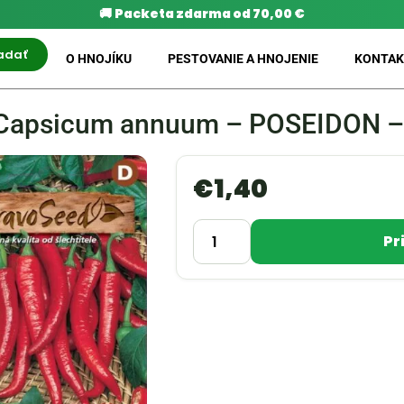
🚚
Packeta zdarma od 70,00 €
adať
O HNOJÍKU
PESTOVANIE A HNOJENIE
KONTAK
– Capsicum annuum – POSEIDON – 
€
1,40
Pr