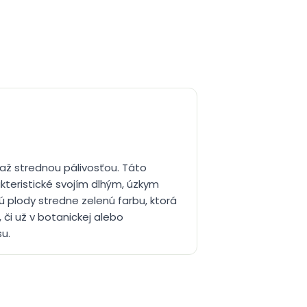
 až strednou pálivosťou. Táto
kteristické svojím dlhým, úzkym
 plody stredne zelenú farbu, ktorá
 či už v botanickej alebo
su.