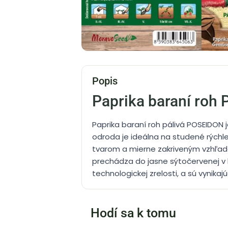
Popis
Paprika baraní roh
Paprika baraní roh pálivá POSEIDON 
odroda je ideálna na studené rýchle
tvarom a mierne zakriveným vzhľadom
prechádza do jasne sýtočervenej v b
technologickej zrelosti, a sú vynik
Hodí sa k tomu