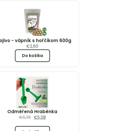
ojivo - vápník s hořčíkom 600g
€
2,60
Do košíka
Odměřená Hraběnka
€
6,36
€
5,08