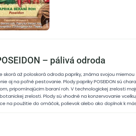
 POSEIDON – pálivá odroda
je skorá až poloskorá odroda papriky, známa svojou miernou
nie aj na poľné pestovanie. Plody papriky POSEIDON sú chara
, pripomínajúcim baraní roh. V technologickej zrelosti majú
otanickej zrelosti. Plody sú vhodné na konzervovanie vcelku,
ajúce na použitie do omáčok, polievok alebo ako doplnok k mä