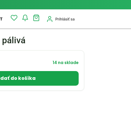
Prihlásiť sa
T
pálivá
14 na sklade
idať do košíka