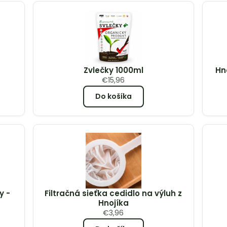
Zvlečky 1000ml
Hn
€
15,96
Do košíka
y -
Filtračná sieťka cedidlo na výluh z
Hnojíka
€
3,96