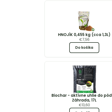
HNOJÍK 0,455 kg (cca 1,3L)
€
7,56
Do košíka
Biochar - aktívne uhlie do pôd
Záhrada, 17L
€
13,60