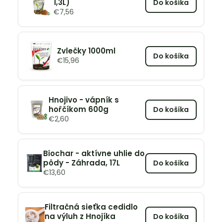
1,3L)
Do košíka
€
7,56
Zvlečky 1000ml
Do košíka
€
15,96
Hnojivo - vápník s
hořčíkom 600g
Do košíka
€
2,60
Biochar - aktívne uhlie do
pôdy - Záhrada, 17L
Do košíka
€
13,60
Filtračná sieťka cedidlo
na výluh z Hnojíka
Do košíka