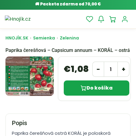
🚚
Packeta zdarma od 70,00 €
HNOJÍK.SK
›
Semienka
›
Zelenina
Paprika čerešňová – Capsicum annuum – KORÁL – ostrá
€
1,08
−
+
Do košíka
Popis
Paprika čerešňová ostrá KORÁL je poloskorá