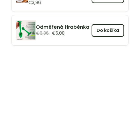
€
3,96
Odměřená Hraběnka
Do košíka
€
6,36
€
5,08