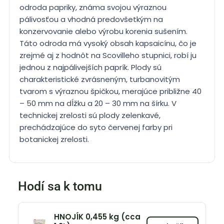
odroda papriky, známa svojou výraznou
pálivosťou a vhodná predovšetkým na
konzervovanie alebo výrobu korenia sušením.
Táto odroda má vysoký obsah kapsaicínu, čo je
zrejmé aj z hodnôt na Scovilleho stupnici, robí ju
jednou z najpálivejších paprík. Plody sú
charakteristické zvrásneným, turbanovitým
tvarom s výraznou špičkou, merajúce približne 40
– 50 mm na dĺžku a 20 – 30 mm na šírku. V
technickej zrelosti sú plody zelenkavé,
prechádzajúce do syto červenej farby pri
botanickej zrelosti.
Hodí sa k tomu
HNOJÍK 0,455 kg (cca