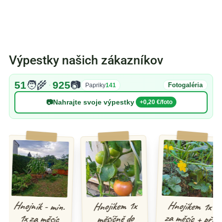
Výpestky našich zákazníkov
51
🧑‍🌾
925
📷
·
Fotogaléria
Papriky
141
📷
Nahrajte svoje výpestky
+0,20 €/foto
Hnojíkem 1x
za měsíc + při
mikroorganismy
Hnojník - min.
Hnojíkem 1x
1x za měsíc
měsíčně do