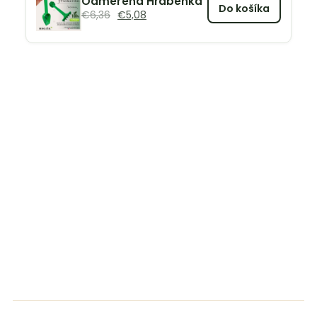
Odměřená Hraběnka
Do košíka
€
6,36
€
5,08