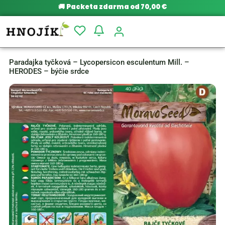
🚚
Packeta zdarma od 70,00 €
Paradajka tyčková – Lycopersicon esculentum Mill. –
HERODES – býčie srdce