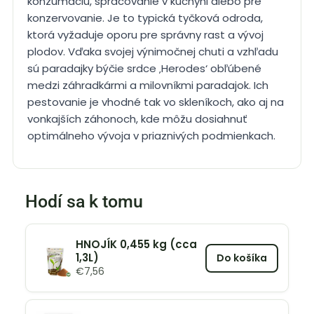
konzumáciu, spracovanie v kuchyni alebo pre
konzervovanie. Je to typická tyčková odroda,
ktorá vyžaduje oporu pre správny rast a vývoj
plodov. Vďaka svojej výnimočnej chuti a vzhľadu
sú paradajky býčie srdce ‚Herodes‘ obľúbené
medzi záhradkármi a milovníkmi paradajok. Ich
pestovanie je vhodné tak vo skleníkoch, ako aj na
vonkajších záhonoch, kde môžu dosiahnuť
optimálneho vývoja v priaznivých podmienkach.
Hodí sa k tomu
HNOJÍK 0,455 kg (cca
1,3L)
Do košíka
€
7,56