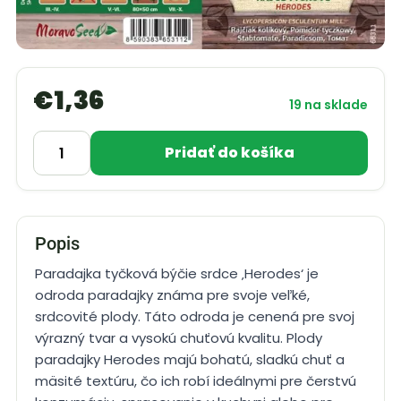
€
1,36
19 na sklade
Pridať do košíka
Popis
Paradajka tyčková býčie srdce ‚Herodes‘ je
odroda paradajky známa pre svoje veľké,
srdcovité plody. Táto odroda je cenená pre svoj
výrazný tvar a vysokú chuťovú kvalitu. Plody
paradajky Herodes majú bohatú, sladkú chuť a
mäsité textúru, čo ich robí ideálnymi pre čerstvú