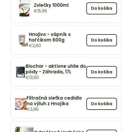
Zvlečky 1000ml
Do košíka
€
15,96
Hnojivo - vápník s
hořčíkom 600g
Do košíka
€
2,60
Biochar - aktívne uhlie do
pôdy - Záhrada, 17L
Do košíka
€
13,60
Filtračná sieťka cedidlo
na výluh z Hnojíka
Do košíka
€
3,96