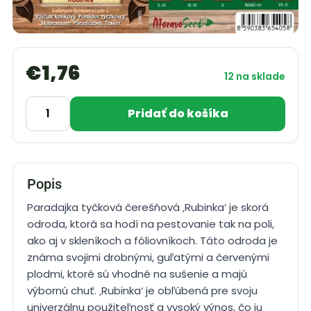
€
1,76
12 na sklade
Pridať do košíka
Popis
Paradajka tyčková čerešňová ‚Rubinka‘ je skorá
odroda, ktorá sa hodí na pestovanie tak na poli,
ako aj v skleníkoch a fóliovníkoch. Táto odroda je
známa svojimi drobnými, guľatými a červenými
plodmi, ktoré sú vhodné na sušenie a majú
výbornú chuť. ‚Rubinka‘ je obľúbená pre svoju
univerzálnu použiteľnosť a vysoký výnos, čo ju