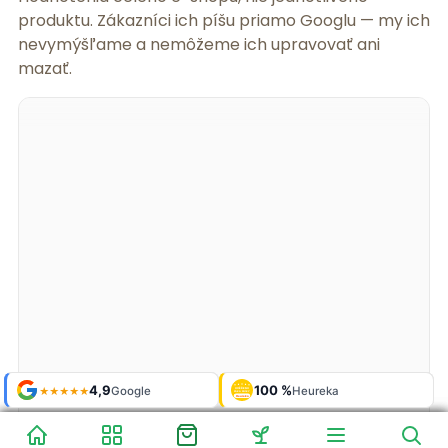
produktu. Zákazníci ich píšu priamo Googlu — my ich
nevymýšľame a nemôžeme ich upravovať ani
mazať.
Shop roku
Shop roku
4,9
4,9
100 %
Galerie
100 %
Galerie
'24 + '25
'24 + '25
Google
Google
Heureka
Heureka
925 fotek
925 fotek
★★★★★
★★★★★
OVĚŘENO
OVĚŘENO
ZÁKAZNÍKY
ZÁKAZNÍKY
Heureka
Heureka