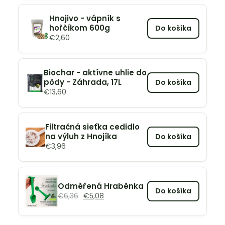
Hnojivo - vápník s
hořčíkom 600g
Do košíka
€
2,60
Biochar - aktívne uhlie do
pôdy - Záhrada, 17L
Do košíka
€
13,60
Filtračná sieťka cedidlo
na výluh z Hnojíka
Do košíka
€
3,96
Odměřená Hraběnka
Do košíka
€
6,36
€
5,08