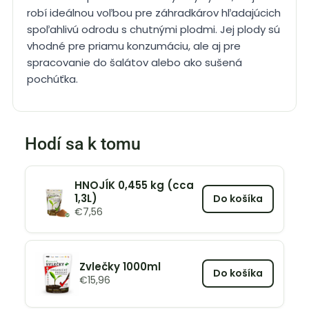
robí ideálnou voľbou pre záhradkárov hľadajúcich
spoľahlivú odrodu s chutnými plodmi. Jej plody sú
vhodné pre priamu konzumáciu, ale aj pre
spracovanie do šalátov alebo ako sušená
pochúťka.
Hodí sa k tomu
HNOJÍK 0,455 kg (cca
1,3L)
Do košíka
€
7,56
Zvlečky 1000ml
Do košíka
€
15,96