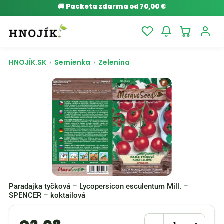
🚚
Packeta zdarma od 70,00 €
HNOJÍK.SK
›
Semienka
›
Zelenina
Paradajka tyčková – Lycopersicon esculentum Mill. –
SPENCER – koktailová