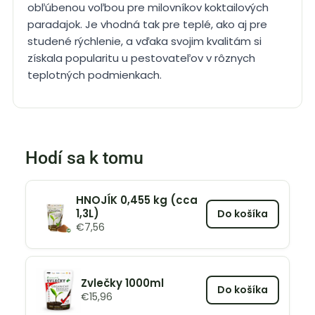
obľúbenou voľbou pre milovníkov koktailových
paradajok. Je vhodná tak pre teplé, ako aj pre
studené rýchlenie, a vďaka svojim kvalitám si
získala popularitu u pestovateľov v rôznych
teplotných podmienkach.
Hodí sa k tomu
HNOJÍK 0,455 kg (cca
1,3L)
Do košíka
€
7,56
Zvlečky 1000ml
Do košíka
€
15,96