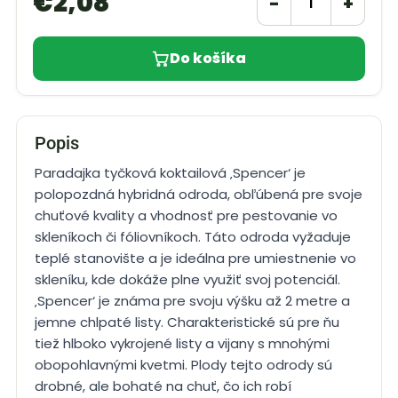
€
2,08
−
+
Do košíka
Popis
Paradajka tyčková koktailová ‚Spencer‘ je
polopozdná hybridná odroda, obľúbená pre svoje
chuťové kvality a vhodnosť pre pestovanie vo
skleníkoch či fóliovníkoch. Táto odroda vyžaduje
teplé stanovište a je ideálna pre umiestnenie vo
skleníku, kde dokáže plne využiť svoj potenciál.
‚Spencer‘ je známa pre svoju výšku až 2 metre a
jemne chlpaté listy. Charakteristické sú pre ňu
tiež hlboko vykrojené listy a vijany s mnohými
obopohlavnými kvetmi. Plody tejto odrody sú
drobné, ale bohaté na chuť, čo ich robí