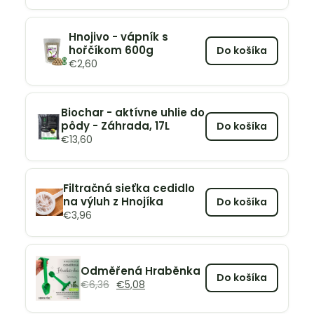
Hnojivo - vápník s
hořčíkom 600g
Do košíka
€
2,60
Biochar - aktívne uhlie do
pôdy - Záhrada, 17L
Do košíka
€
13,60
Filtračná sieťka cedidlo
na výluh z Hnojíka
Do košíka
€
3,96
Odměřená Hraběnka
Do košíka
€
6,36
€
5,08