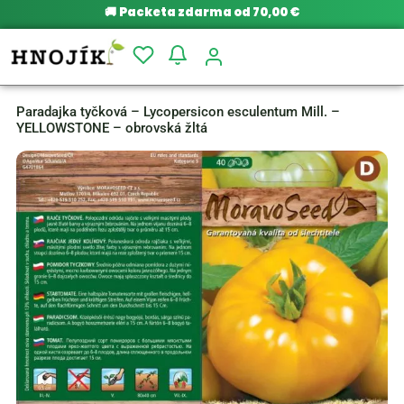
🚚
Packeta zdarma od 70,00 €
Paradajka tyčková – Lycopersicon esculentum Mill. –
YELLOWSTONE – obrovská žltá