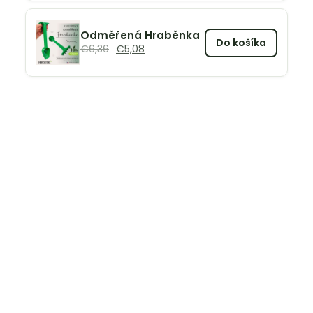
Odměřená Hraběnka
Do košíka
€
6,36
€
5,08