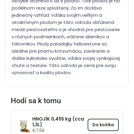
obvykle dozrieva 6 až 8 plodov. Tvar plodov je na
podélnom reze sploštený, čo im dodáva
jedinečný vzhľad. Vďaka svojim veľkým a
atraktívnym plodom je táto odroda obľúbená
medzi pestovateľmi a je vhodná pre pestovanie
v rôznych podmienkach, vrátane skleníkov a
fóliovníkov. Plody paradajky Yellowstone sú
ideálne pre priamu konzumáciu, zaváranie a
ďalšie kulinárske využitie, vďaka svojej vynikajúcej
chute a textúre. Táto odroda je cená pre svoju
výnosnosť a kvalitu plodov.
Hodí sa k tomu
HNOJÍK 0,455 kg (cca
1,3L)
Do košíka
€
7,56