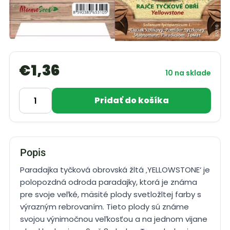
€
1,36
10 na sklade
Pridať do košíka
Popis
Paradajka tyčková obrovská žltá ‚YELLOWSTONE‘ je
polopozdná odroda paradajky, ktorá je známa
pre svoje veľké, mäsité plody svetložltej farby s
výrazným rebrovaním. Tieto plody sú známe
svojou výnimočnou veľkosťou a na jednom vijane