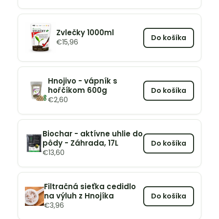
Zvlečky 1000ml
Do košíka
€
15,96
Hnojivo - vápník s
hořčíkom 600g
Do košíka
€
2,60
Biochar - aktívne uhlie do
pôdy - Záhrada, 17L
Do košíka
€
13,60
Filtračná sieťka cedidlo
na výluh z Hnojíka
Do košíka
€
3,96