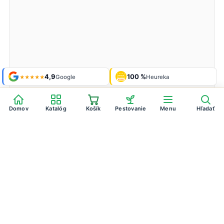
Shop roku
4,9
100 %
Galéria
'24 + '25
Google
Heureka
925 fotiek
★★★★★
OVERENÉ
ZÁKAZNÍKMI
Heureka
Domov
Katalóg
Košík
Pestovanie
Menu
Hľadať