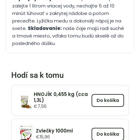
zalejte 1 litrom vriacej vody, nechajte 5 až 10
minút lúhovať v zakrytej nádobe a potom
preceďte. Lyžička medu a dokonalý nápoj je na
svete.
Skladovanie:
naše čaje majú radi suché
a tmavé miesto, vďaka tomu budú skvelé až do
posledného dúšku.
Hodí sa k tomu
HNOJÍK 0,455 kg (cca
1,3L)
Do košíka
€
7,56
Zvlečky 1000ml
Do košíka
€
15,96