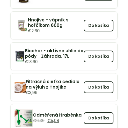
Hnojivo - vápník s
hořčíkom 600g
Do košíka
€
2,60
Biochar - aktívne uhlie do
pôdy - Záhrada, 17L
Do košíka
€
13,60
Filtračná sieťka cedidlo
na výluh z Hnojíka
Do košíka
€
3,96
Odměřená Hraběnka
Do košíka
€
6,36
€
5,08