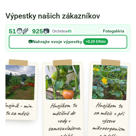
Výpestky našich zákazníkov
51
🧑‍🌾
925
📷
·
Fotogaléria
Orchidea
45
📷
Nahrajte svoje výpestky
+0,20 €/foto
Hnojíkem 1x
za měsíc + při
mikroorganismy
Hnojník - min.
Hnojíkem 1x
1x za měsíc
měsíčně do
výsevu
vody v
samozavlažovací
a svlečky
nadobě