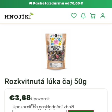
🚚
Packeta zdarma od 70,00 €
Rozkvitnutá lúka čaj 50g
€
3,68
Upozornit
na
Upozornit na naskladnění zboží
naskladnění