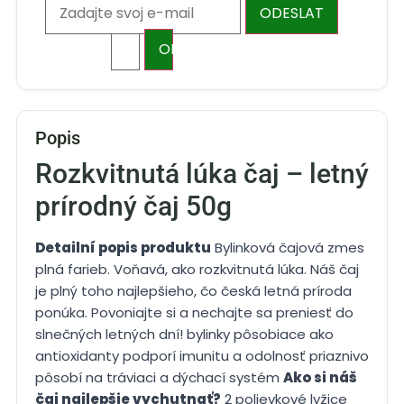
ODESLAT
zboží
ODESLAT
Popis
Rozkvitnutá lúka čaj – letný
prírodný čaj 50g
Detailní popis produktu
Bylinková čajová zmes
plná farieb. Voňavá, ako rozkvitnutá lúka. Náš čaj
je plný toho najlepšieho, čo česká letná príroda
ponúka. Povoniajte si a nechajte sa preniesť do
slnečných letných dní! bylinky pôsobiace ako
antioxidanty podporí imunitu a odolnosť priaznivo
pôsobí na tráviaci a dýchací systém
Ako si náš
čaj najlepšie vychutnať?
2 polievkové lyžice