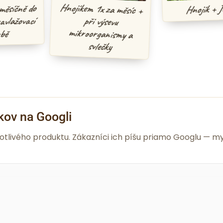
Hnojíkem 1x za měsíc +
při výsevu
mikroorganismy a
Hnojík + Juch
čně do
žovací
svlečky
kov na Googli
notlivého produktu. Zákazníci ich píšu priamo Googlu —