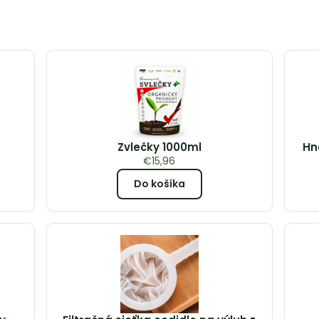
Zvlečky 1000ml
Hn
€
15,96
Do košíka