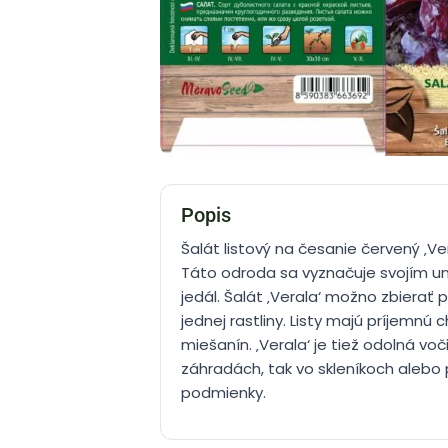
Popis
Šalát listový na česanie červený ‚V
Táto odroda sa vyznačuje svojím uni
jedál. Šalát ‚Verala‘ možno zbierať 
jednej rastliny. Listy majú príjemn
miešanín. ‚Verala‘ je tiež odolná vo
záhradách, tak vo skleníkoch alebo
podmienky.