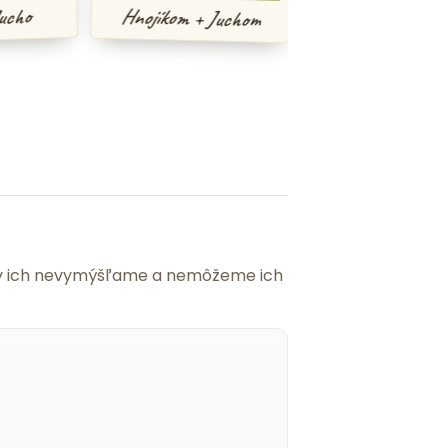
Hnojíkom + Jucho
o
Hnojíkom + Juchom
 my ich nevymýšľame a nemôžeme ich