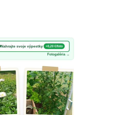

Nahrajte svoje výpestky
+0,20 €/foto
Fotogaléria
→