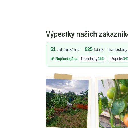
Výpestky našich zákazník
51
925
záhradkárov
·
fotiek
·
naposledy 
🌱 Najčastejšie:
Paradajky
153
Papriky
14