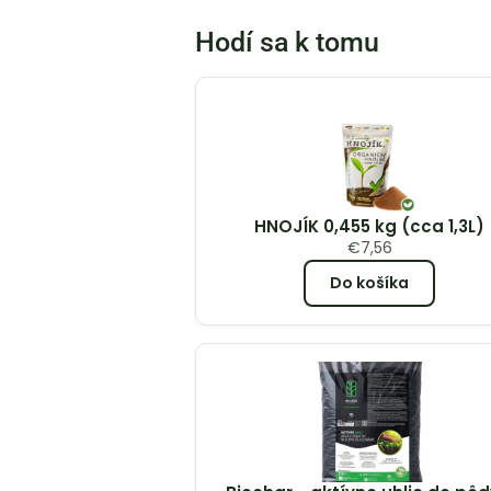
Hodí sa k tomu
HNOJÍK 0,455 kg (cca 1,3L)
€
7,56
Do košíka