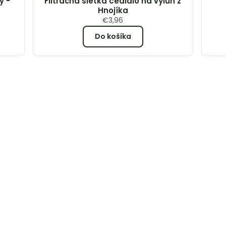
y -
Filtračná sieťka cedidlo na výluh z
Hnojíka
€
3,96
Do košíka