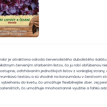
erala‘ je atraktívna odroda červenolistého dubolistého šalá
kátnym červeným sfarbením listov, čo ju robí obľúbenou niel
postupne, odtrhávaním jednotlivých listov z vonkajšej strany
ú chrumkavú textúru a sú vhodné na konzumáciu v čerstvom st
či vybiehaniu do kvetu, čo umožňuje flexibilnejšie zber. Jej p
 pařeništích, čo umožňuje mnohostranné využitie a ľahkú a