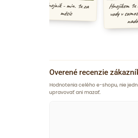
 Hnojník
Hnojník - min. 1x za
Hnojíkem 1x měsí
vody v samozavla
měsíc
nadobě
Overené recenzie zákazní
Hodnotenia celého e-shopu, nie jed
upravovať ani mazať.