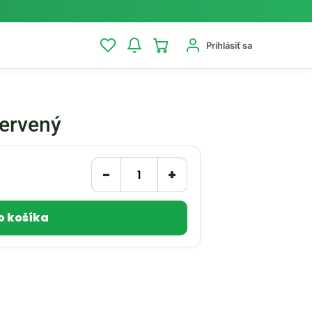
Prihlásiť sa
červený
−
+
o košíka