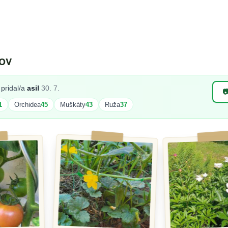
ov
pridal/a
asil
30. 7.

1
Orchidea
45
Muškáty
43
Ruža
37