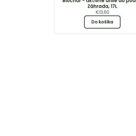
Biochar - aktívne uhlie do pôd
Záhrada, 17L
€
13,60
Do košíka