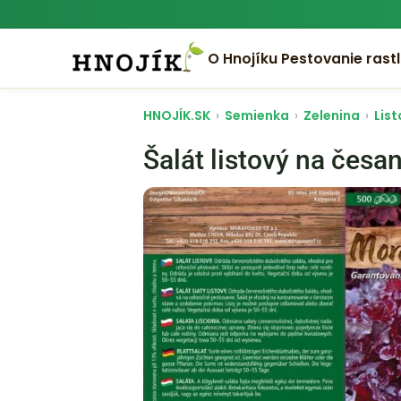
O Hnojíku
Pestovanie rastl
HNOJÍK.SK
›
Semienka
›
Zelenina
›
List
Šalát listový na čes