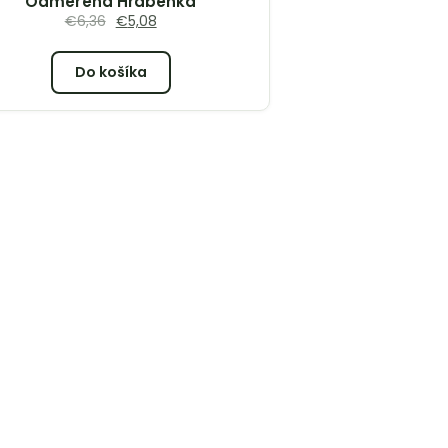
Odměřená Hraběnka
€
6,36
€
5,08
Do košíka