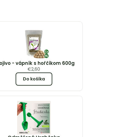
ojivo - vápník s hořčíkom 600g
€
2,60
Do košíka