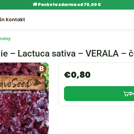
🚚
Packeta zdarma od 70,00 €
ín
Kontakt
oviny
anie – Lactuca sativa – VERALA – 
€
0,80
D