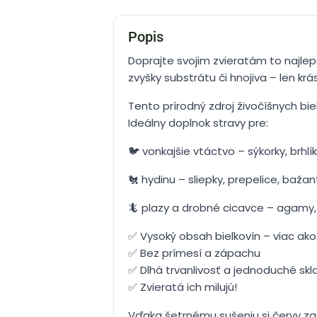
Popis
Doprajte svojim zvieratám to najlep
zvyšky substrátu či hnojiva – len krás
Tento prírodný zdroj živočíšnych biel
Ideálny doplnok stravy pre:
🐦 vonkajšie vtáctvo – sýkorky, brhlí
🐔 hydinu – sliepky, prepelice, bažan
🦎 plazy a drobné cicavce – agamy, 
✅ Vysoký obsah bielkovín – viac ako
✅ Bez prímesí a zápachu
✅ Dlhá trvanlivosť a jednoduché sk
✅ Zvieratá ich milujú!
Vďaka šetrnému sušeniu si červy zac