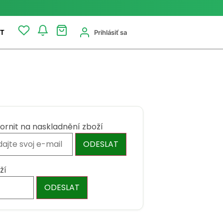
Prihlásiť sa
T
ornit na naskladnění zboží
ODESLAT
ží
ODESLAT