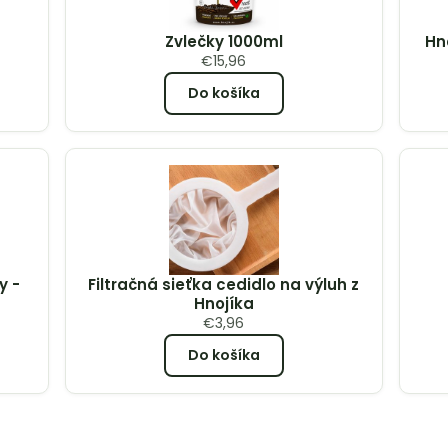
Zvlečky 1000ml
Hn
€
15,96
Do košíka
y -
Filtračná sieťka cedidlo na výluh z
Hnojíka
€
3,96
Do košíka