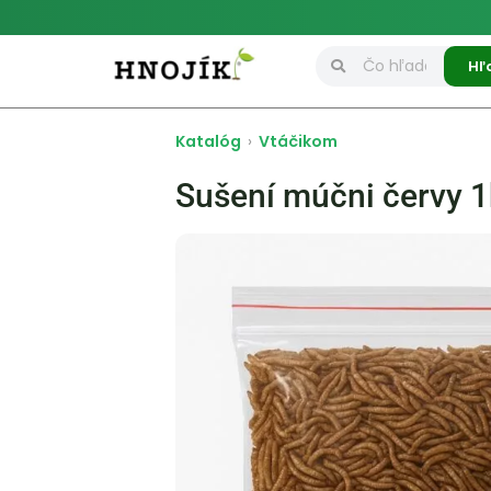
Hľ
Katalóg
›
Vtáčikom
Sušení múčni červy 