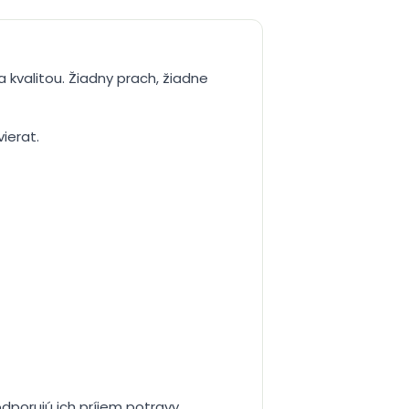
 kvalitou. Žiadny prach, žiadne
vierat.
dporujú ich príjem potravy.