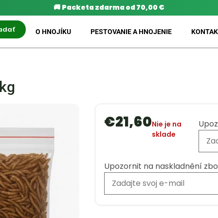
🚚
Packeta zdarma od 70,00 €
adať
O HNOJÍKU
PESTOVANIE A HNOJENIE
KONTAK
1kg
€
21,60
Upoz
Nie je na
sklade
Upozornit na naskladnění zbo