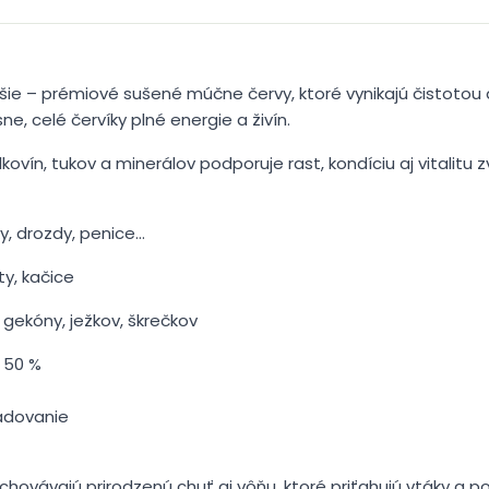
šie – prémiové sušené múčne červy, ktoré vynikajú čistotou a
ne, celé červíky plné energie a živín.
kovín, tukov a minerálov podporuje rast, kondíciu aj vitalitu z
ky, drozdy, penice…
ty, kačice
gekóny, ježkov, škrečkov
 50 %
ladovanie
hovávajú prirodzenú chuť aj vôňu, ktoré priťahujú vtáky a po