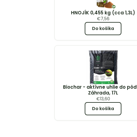
HNOJÍK 0,455 kg (cca 1,3L)
€
7,56
Do košíka
Biochar - aktívne uhlie do pôd
Záhrada, 17L
€
13,60
Do košíka