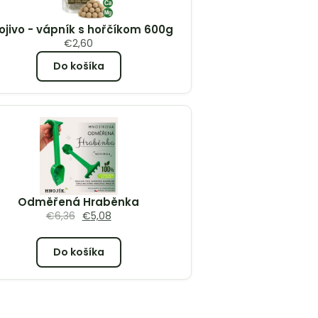
ojivo - vápník s hořčíkom 600g
€
2,60
Do košíka
Odměřená Hraběnka
€
6,36
€
5,08
Do košíka