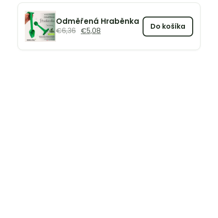
Odměřená Hraběnka
Do košíka
€
6,36
€
5,08