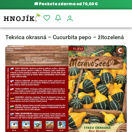
🚚
Packeta zdarma od 70,00 €
Tekvica okrasná – Cucurbita pepo – žltozelená