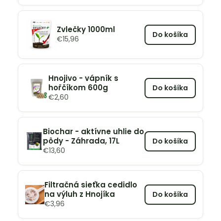
Zvlečky 1000ml
Do košíka
€
15,96
Hnojivo - vápník s
hořčíkom 600g
Do košíka
€
2,60
Biochar - aktívne uhlie do
pôdy - Záhrada, 17L
Do košíka
€
13,60
Filtračná sieťka cedidlo
na výluh z Hnojíka
Do košíka
€
3,96