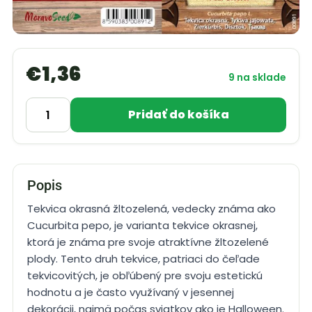
€
1,36
9 na sklade
Pridať do košíka
Popis
Tekvica okrasná žltozelená, vedecky známa ako
Cucurbita pepo, je varianta tekvice okrasnej,
ktorá je známa pre svoje atraktívne žltozelené
plody. Tento druh tekvice, patriaci do čeľade
tekvicovitých, je obľúbený pre svoju estetickú
hodnotu a je často využívaný v jesennej
dekorácii, najmä počas sviatkov ako je Halloween.