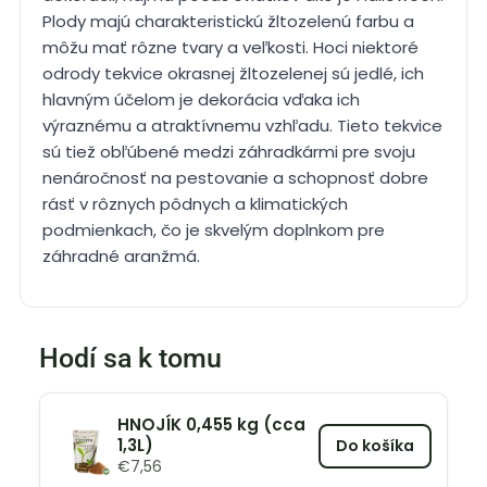
Plody majú charakteristickú žltozelenú farbu a
môžu mať rôzne tvary a veľkosti. Hoci niektoré
odrody tekvice okrasnej žltozelenej sú jedlé, ich
hlavným účelom je dekorácia vďaka ich
výraznému a atraktívnemu vzhľadu. Tieto tekvice
sú tiež obľúbené medzi záhradkármi pre svoju
nenáročnosť na pestovanie a schopnosť dobre
rásť v rôznych pôdnych a klimatických
podmienkach, čo je skvelým doplnkom pre
záhradné aranžmá.
Hodí sa k tomu
HNOJÍK 0,455 kg (cca
1,3L)
Do košíka
€
7,56