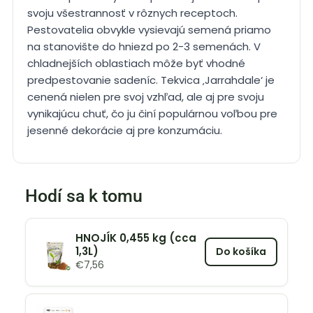
svoju všestrannosť v rôznych receptoch.
Pestovatelia obvykle vysievajú semená priamo
na stanovište do hniezd po 2-3 semenách. V
chladnejších oblastiach môže byť vhodné
predpestovanie sadeníc. Tekvica ‚Jarrahdale‘ je
cenená nielen pre svoj vzhľad, ale aj pre svoju
vynikajúcu chuť, čo ju činí populárnou voľbou pre
jesenné dekorácie aj pre konzumáciu.
Hodí sa k tomu
HNOJÍK 0,455 kg (cca
1,3L)
Do košíka
€
7,56