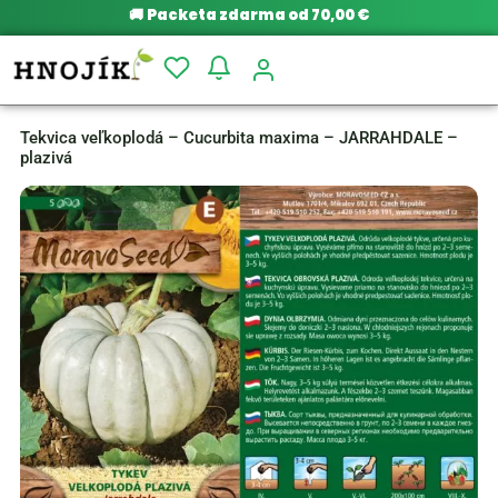
🚚
Packeta zdarma od 70,00 €
Tekvica veľkoplodá – Cucurbita maxima – JARRAHDALE –
plazivá