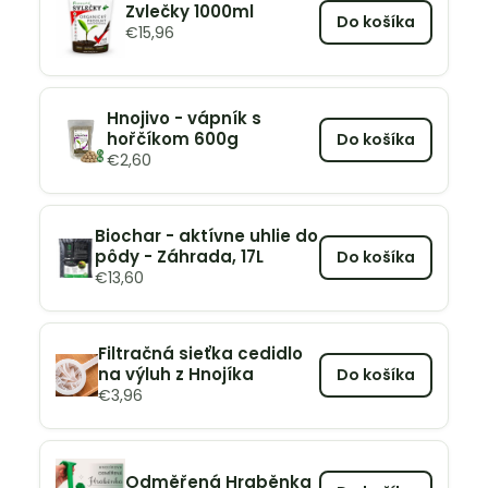
Zvlečky 1000ml
Do košíka
€
15,96
Hnojivo - vápník s
hořčíkom 600g
Do košíka
€
2,60
Biochar - aktívne uhlie do
pôdy - Záhrada, 17L
Do košíka
€
13,60
Filtračná sieťka cedidlo
na výluh z Hnojíka
Do košíka
€
3,96
Odměřená Hraběnka