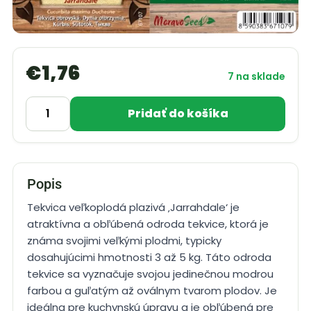
€
1,76
7 na sklade
Pridať do košíka
Popis
Tekvica veľkoplodá plazivá ‚Jarrahdale‘ je
atraktívna a obľúbená odroda tekvice, ktorá je
známa svojimi veľkými plodmi, typicky
dosahujúcimi hmotnosti 3 až 5 kg. Táto odroda
tekvice sa vyznačuje svojou jedinečnou modrou
farbou a guľatým až oválnym tvarom plodov. Je
ideálna pre kuchynskú úpravu a je obľúbená pre