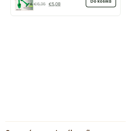
Do košíka
€
6,36
€
5,08