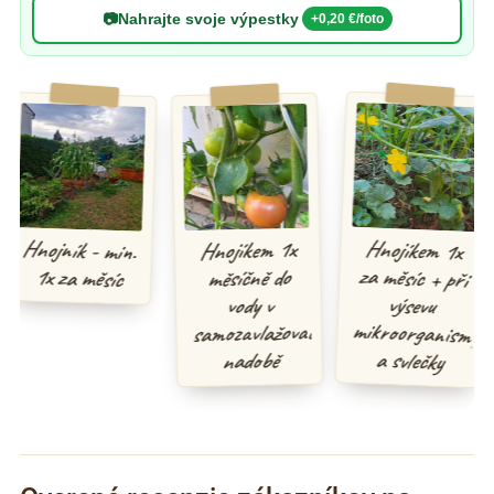
📷
Nahrajte svoje výpestky
+0,20 €/foto
Hnojíkem 1x
za měsíc + při
mikroorganismy
Hnojník - min.
Hnojíkem 1x
1x za měsíc
měsíčně do
výsevu
vody v
samozavlažovací
a svlečky
nadobě