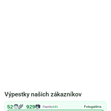
Výpestky našich zákazníkov
52
🧑‍🌾
929
📷
·
Fotogaléria
Papriky
141