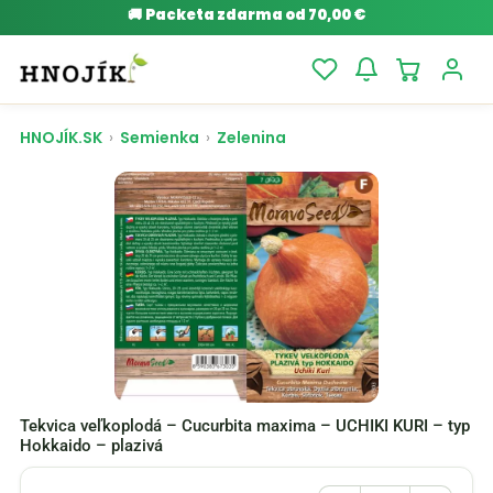
🚚
Packeta zdarma od 70,00 €
HNOJÍK.SK
›
Semienka
›
Zelenina
Tekvica veľkoplodá – Cucurbita maxima – UCHIKI KURI – typ
Hokkaido – plazivá