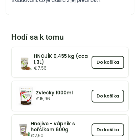
skladovaní, čo je ďalšia z jej predností.
Hodí sa k tomu
HNOJÍK 0,455 kg (cca
1,3L)
Do košíka
€
7,56
Zvlečky 1000ml
Do košíka
€
15,96
Hnojivo - vápník s
hořčíkom 600g
Do košíka
€
2,60