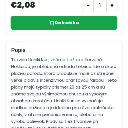
€
2,08
−
+
Do košíka
Popis
Tekvica Uchiki Kuri, známa tiež ako červené
Hokkaido, je obľúbená odroda tekvice. Ide o skorú
plazivú odrodu, ktorá produkuje malé až stredne
veľké plody s intenzívnou oranžovou farbou. Tieto
plody majú typicky priemer 20 až 25 cm a sú
známe svojou výnimočnou chuťou a vysokým
obsahom karoténu. Uchiki Kuri sa vyznačuje
sladkou dužinou a je ideálna pre rôzne kulinárske
účely, vrátane pečenia, varenia, alebo aj na
výrobu polievok. Plody sú tiež trvanlivé pri