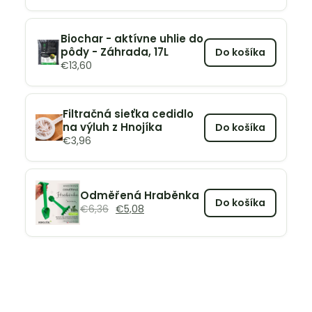
Biochar - aktívne uhlie do
pôdy - Záhrada, 17L
Do košíka
€
13,60
Filtračná sieťka cedidlo
na výluh z Hnojíka
Do košíka
€
3,96
Odměřená Hraběnka
Do košíka
€
6,36
€
5,08