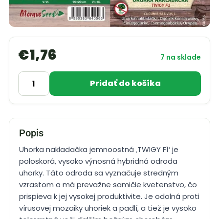
€
1,76
7 na sklade
Pridať do košíka
Popis
Uhorka nakladačka jemnoostná ‚TWIGY F1‘ je
poloskorá, vysoko výnosná hybridná odroda
uhorky. Táto odroda sa vyznačuje stredným
vzrastom a má prevažne samičie kvetenstvo, čo
prispieva k jej vysokej produktivite. Je odolná proti
vírusovej mozaiky uhoriek a padlí, a tiež je vysoko