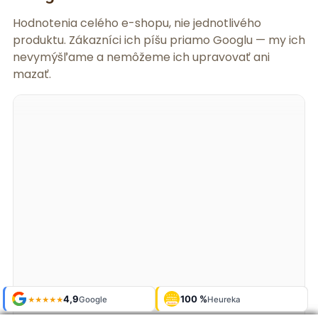
Hodnotenia celého e-shopu, nie jednotlivého
produktu. Zákazníci ich píšu priamo Googlu — my ich
nevymýšľame a nemôžeme ich upravovať ani
mazať.
Shop roku
Shop roku
4,9
4,9
100 %
Galerie
100 %
Galerie
'24 + '25
'24 + '25
Google
Google
Heureka
Heureka
925 fotek
925 fotek
★★★★★
★★★★★
OVĚŘENO
OVĚŘENO
ZÁKAZNÍKY
ZÁKAZNÍKY
Heureka
Heureka