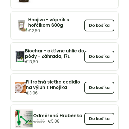
Hnojivo - vápník s
hořčíkom 600g
Do košíka
€
2,60
Biochar - aktívne uhlie do
pôdy - Záhrada, 17L
Do košíka
€
13,60
Filtračná sieťka cedidlo
na výluh z Hnojíka
Do košíka
€
3,96
Odměřená Hraběnka
Do košíka
€
6,36
€
5,08