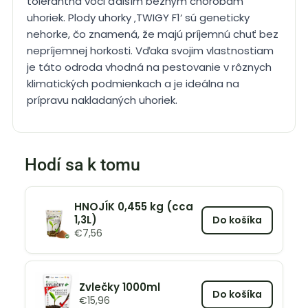
tolerantná voči ďalším bežným chorobám
uhoriek. Plody uhorky ‚TWIGY F1‘ sú geneticky
nehorke, čo znamená, že majú príjemnú chuť bez
nepríjemnej horkosti. Vďaka svojim vlastnostiam
je táto odroda vhodná na pestovanie v rôznych
klimatických podmienkach a je ideálna na
prípravu nakladaných uhoriek.
Hodí sa k tomu
HNOJÍK 0,455 kg (cca
1,3L)
Do košíka
€
7,56
Zvlečky 1000ml
Do košíka
€
15,96