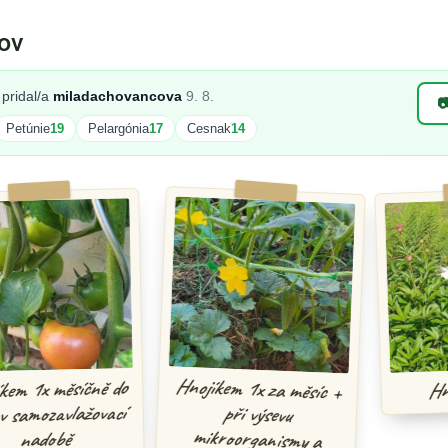
ov
pridal/a
miladachovancova
9. 8.

Petúnie
19
Pelargónia
17
Cesnak
14
Hnojíkem 1x za měsíc +
při výsevu
mikroorganismy a
Hnojík
 1x měsíčně do
amozavlažovací
adobě