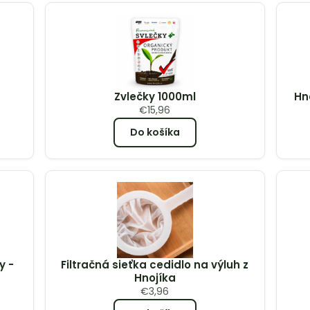
Zvlečky 1000ml
Hn
€
15,96
Do košíka
y -
Filtračná sieťka cedidlo na výluh z
Hnojíka
€
3,96