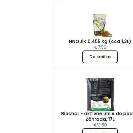
HNOJÍK 0,455 kg (cca 1,3L)
€
7,56
Do košíka
Biochar - aktívne uhlie do pôd
Záhrada, 17L
€
13,60