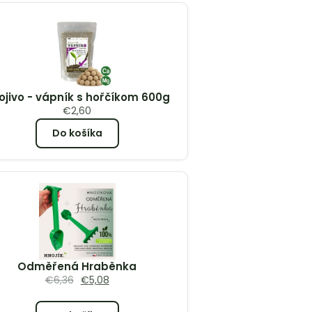
ojivo - vápník s hořčíkom 600g
€
2,60
Do košíka
Odměřená Hraběnka
€
6,36
€
5,08