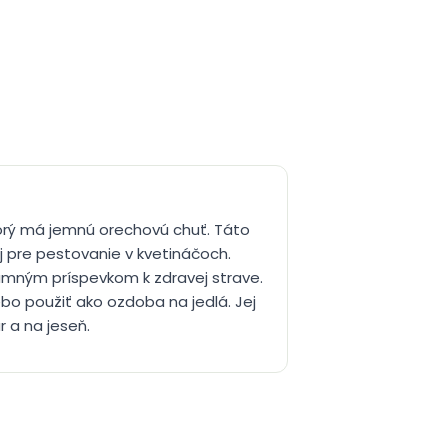
ktorý má jemnú orechovú chuť. Táto
j pre pestovanie v kvetináčoch.
namným príspevkom k zdravej strave.
ebo použiť ako ozdoba na jedlá. Jej
 a na jeseň.