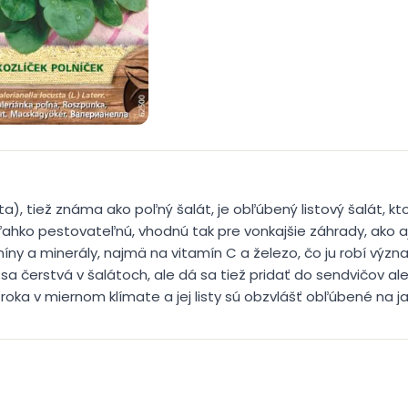
sta), tiež známa ako poľný šalát, je obľúbený listový šalát, 
ľahko pestovateľnú, vhodnú tak pre vonkajšie záhrady, ako a
íny a minerály, najmä na vitamín C a železo, čo ju robí výz
a čerstvá v šalátoch, ale dá sa tiež pridať do sendvičov al
ka v miernom klímate a jej listy sú obzvlášť obľúbené na jar