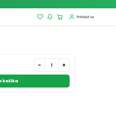
Prihlásiť sa
−
+
o košíka