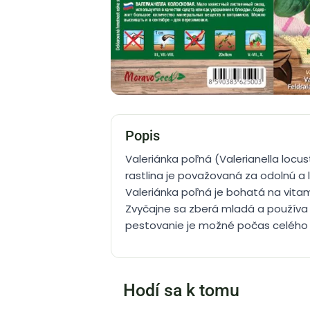
Popis
Valeriánka poľná (Valerianella locu
rastlina je považovaná za odolnú a 
Valeriánka poľná je bohatá na vitam
Zvyčajne sa zberá mladá a používa s
pestovanie je možné počas celého ro
Hodí sa k tomu