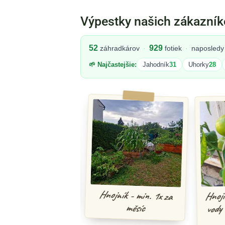
Výpestky našich zákazník
52
929
záhradkárov
·
fotiek
·
naposledy 
🌱 Najčastejšie:
Jahodník
31
Uhorky
28
za čas - Hnojník
Hnojník - min. 1x za
Hnojíkem
vody v s
měsíc
n