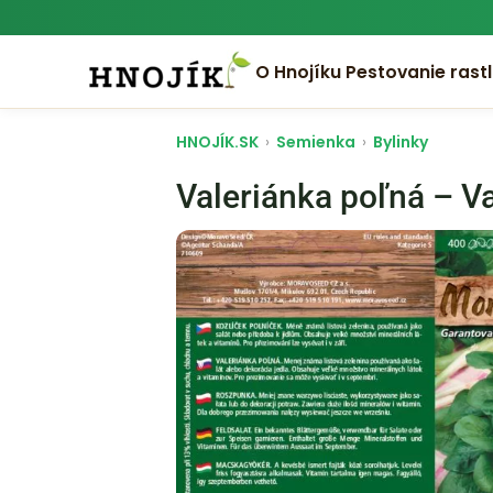
O Hnojíku
Pestovanie rastl
HNOJÍK.SK
›
Semienka
›
Bylinky
Valeriánka poľná – Va