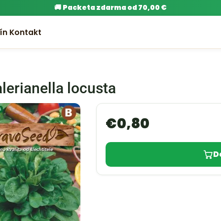
🚚
Packeta zdarma od 70,00 €
ín
Kontakt
lerianella locusta
€
0,80
D