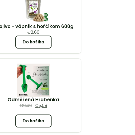
ojivo - vápník s hořčíkom 600g
€
2,60
Do košíka
Odměřená Hraběnka
€
6,36
€
5,08
Do košíka