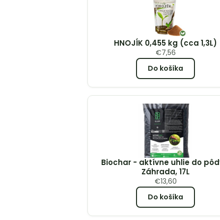
HNOJÍK 0,455 kg (cca 1,3L)
€
7,56
Do košíka
Biochar - aktívne uhlie do pôd
Záhrada, 17L
€
13,60
Do košíka