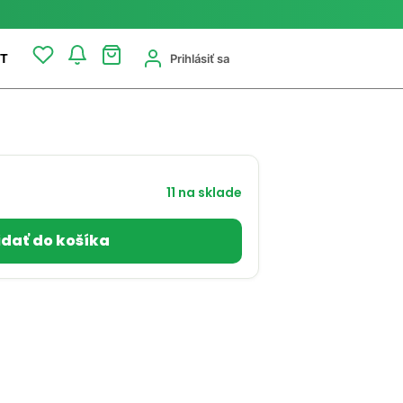
Prihlásiť sa
T
11 na sklade
idať do košíka