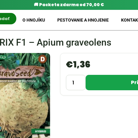
🚚
Packeta zdarma od 70,00 €
adať
O HNOJÍKU
PESTOVANIE A HNOJENIE
KONTAK
ERIX F1 – Apium graveolens
€
1,36
Pr