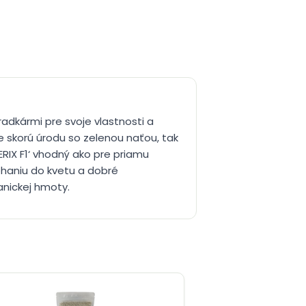
radkármi pre svoje vlastnosti a
re skorú úrodu so zelenou naťou, tak
ERIX F1‘ vhodný ako pre priamu
ehaniu do kvetu a dobré
anickej hmoty.