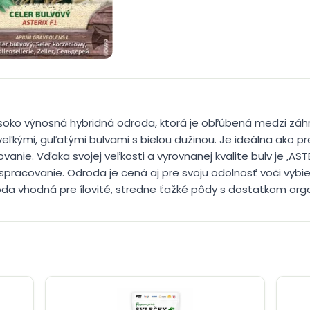
 vysoko výnosná hybridná odroda, ktorá je obľúbená medzi záh
veľkými, guľatými bulvami s bielou dužinou. Je ideálna ako p
anie. Vďaka svojej veľkosti a vyrovnanej kvalite bulv je ‚AST
spracovanie. Odroda je cená aj pre svoju odolnosť voči vybi
roda vhodná pre ílovité, stredne ťažké pôdy s dostatkom org