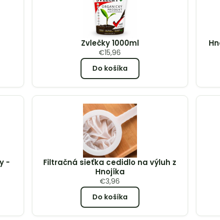
Zvlečky 1000ml
Hn
€
15,96
Do košíka
y -
Filtračná sieťka cedidlo na výluh z
Hnojíka
€
3,96
Do košíka