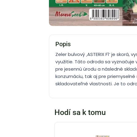
Popis
Zeler bulvový ‚ASTERIX F1‘ je skorá,
využitie. Táto odroda sa vyznačuje 
pre jesennú úrodu a následné skladov
konzumáciu, tak aj pre priemyselné 
skladovateľné vlastnosti. Je to od
Hodí sa k tomu