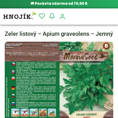
🚚
Packeta zdarma od 70,00 €
Zeler listový – Apium graveolens – Jemný