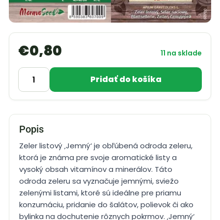
€
0,80
11 na sklade
Pridať do košíka
Popis
Zeler listový ‚Jemný‘ je obľúbená odroda zeleru,
ktorá je známa pre svoje aromatické listy a
vysoký obsah vitamínov a minerálov. Táto
odroda zeleru sa vyznačuje jemnými, sviežo
zelenými listami, ktoré sú ideálne pre priamu
konzumáciu, pridanie do šalátov, polievok či ako
bylinka na dochutenie rôznych pokrmov. ‚Jemný‘