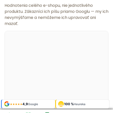
Hodnotenia celého e-shopu, nie jednotlivého
produktu. Zákazníci ich píšu priamo Googlu — my ich
nevymýšľame a nemôžeme ich upravovať ani
mazať.
Shop roku
Shop roku
4,9
4,9
100 %
Galerie
100 %
Galerie
'24 + '25
'24 + '25
Google
Google
Heureka
Heureka
925 fotek
925 fotek
★★★★★
★★★★★
OVĚŘENO
OVĚŘENO
ZÁKAZNÍKY
ZÁKAZNÍKY
Heureka
Heureka