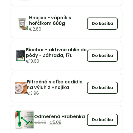
Hnojivo - vápník s
hořčíkom 600g
Do košíka
€
2,60
Biochar - aktívne uhlie do
pôdy - Záhrada, 17L
Do košíka
€
13,60
Filtračná sieťka cedidlo
na výluh z Hnojíka
Do košíka
€
3,96
Odměřená Hraběnka
Do košíka
€
6,36
€
5,08