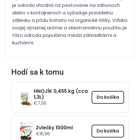
je odroda vhodná na pestovanie na záhonoch
alebo v kontajneroch a vyžaduje pravidelnú
zálievku a pôdu bohatú na organické látky. Vďaka
svojej výraznej aróme a všestrannému použitiu je
táto odroda populárna medzi záhradkármi a
kuchármi.
Hodí sa k tomu
HNOJÍK 0,455 kg (cca
1,3L)
Do košíka
€
7,56
Zvlečky 1000ml
Do košíka
€
15,96